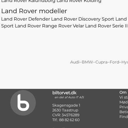
Land Rover Kalundborg
Land Rover Kolding
Land Rover modeller
Land Rover Defender
Land Rover Discovery Sport
Land 
Sport
Land Rover Range Rover Velar
Land Rover Serie II
–
–
–
–
Audi
BMW
Cupra
Ford
Hy
biltorvet.dk
Om
Vi s
en del af Auto IT A/S
Mød
Skagensgade 1
Priv
2630 Taastrup
Beti
CVR: 34576289
Find
Tlf.: 88 82 62 60