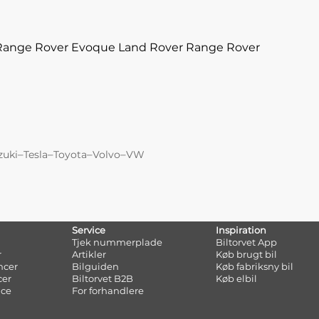
Range Rover Evoque
Land Rover Range Rover
–
–
–
–
zuki
Tesla
Toyota
Volvo
VW
Service
Inspiration
Tjek nummerplade
Biltorvet App
r
Artikler
Køb brugt bil
ncer
Bilguiden
Køb fabriksny bil
cer
Biltorvet B2B
Køb elbil
nce
For forhandlere