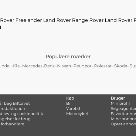
Rover Freelander
Land Rover Range Rover
Land Rover 
I
Populære mærker
–
–
–
–
–
–
–
undai
Kia
Mercedes-Benz
Nissan
Peugeot
Polestar
Skoda
Su
Køb
Bruger
tår bag Biltorvet
Bil
Min profil
 redaktionen
Varebil
Søgeagente
atlivs- og cookiepolitik
Motorcykel
Favoritanno
ngelser for brug
Mine annon
 forhandlere
Opret anno