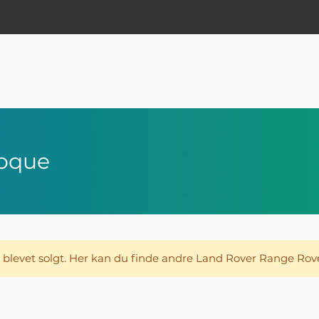
voque
 blevet solgt. Her kan du finde andre Land Rover Range Ro