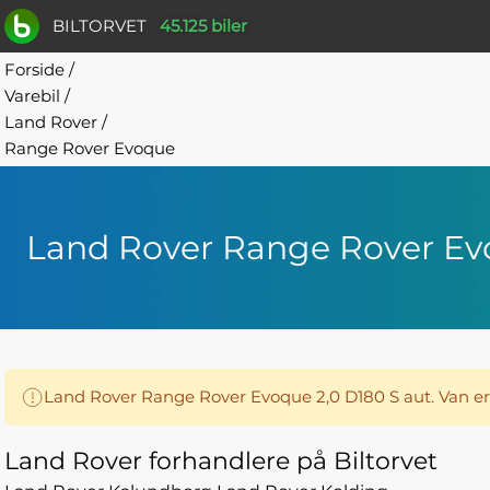
BILTORVET
45.125 biler
Forside
/
Varebil
/
Land Rover
/
Range Rover Evoque
Land Rover Range Rover E
Land Rover Range Rover Evoque 2,0 D180 S aut. Van er
Land Rover forhandlere på Biltorvet