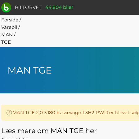
BILTORVET
44.804 biler
Forside
/
Varebil
/
MAN
/
TGE
MAN TGE
MAN TGE 2,0 3.180 Kassevogn L3H2 RWD er blevet sol
Læs mere om MAN TGE her