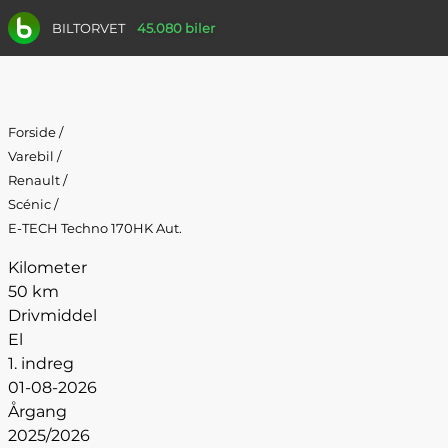
BILTORVET
45.080 biler
Forside
/
Varebil
/
Renault
/
Scénic
/
E-TECH Techno 170HK Aut.
Kilometer
50 km
Drivmiddel
El
1. indreg
01-08-2026
Årgang
2025/2026