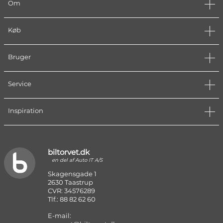
Om
Køb
Bruger
Service
Inspiration
biltorvet.dk
en del af Auto IT A/S
Skagensgade 1
2630 Taastrup
CVR: 34576289
Tlf.: 88 82 62 60
E-mail: