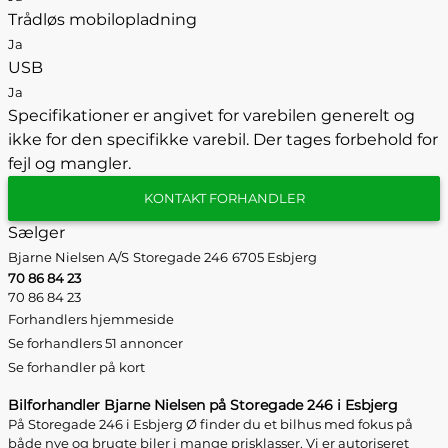
Trådløs mobilopladning
Ja
USB
Ja
Specifikationer er angivet for varebilen generelt og
ikke for den specifikke varebil. Der tages forbehold for
fejl og mangler.
KONTAKT FORHANDLER
Sælger
Bjarne Nielsen A/S
Storegade 246
6705 Esbjerg
70 86 84 23
70 86 84 23
Forhandlers hjemmeside
Se forhandlers 51 annoncer
Se forhandler på kort
Bilforhandler Bjarne Nielsen på Storegade 246 i Esbjerg
På Storegade 246 i Esbjerg Ø finder du et bilhus med fokus på
både nye og brugte biler i mange prisklasser. Vi er autoriseret