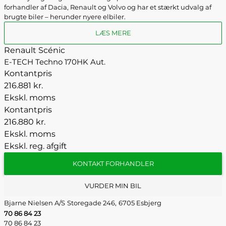
forhandler af Dacia, Renault og Volvo og har et stærkt udvalg af
brugte biler – herunder nyere elbiler.
LÆS MERE
Renault Scénic
E-TECH Techno 170HK Aut.
Kontantpris
216.881 kr.
Ekskl. moms
Kontantpris
216.880 kr.
Ekskl. moms
Ekskl. reg. afgift
KONTAKT FORHANDLER
VURDER MIN BIL
Bjarne Nielsen A/S
Storegade 246,
6705 Esbjerg
70 86 84 23
70 86 84 23