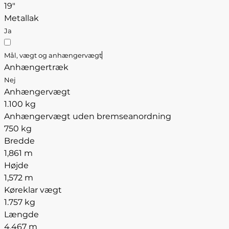
19"
Metallak
Ja
Mål, vægt og anhængervægt
Anhængertræk
Nej
Anhængervægt
1.100 kg
Anhængervægt uden bremseanordning
750 kg
Bredde
1,861 m
Højde
1,572 m
Køreklar vægt
1.757 kg
Længde
4,467 m