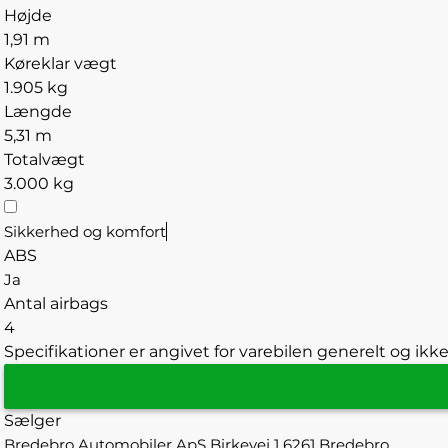
Højde
1,91 m
Køreklar vægt
1.905 kg
Længde
5,31 m
Totalvægt
3.000 kg
Sikkerhed og komfort
ABS
Ja
Antal airbags
4
Specifikationer er angivet for varebilen generelt og ikke
Sælger
Bredebro Automobiler ApS
Birkevej 1
6261 Bredebro