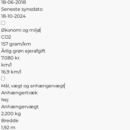
18-06-2018
Seneste synsdato
18-10-2024
Økonomi og miljø
CO2
157 gram/km
Årlig grøn ejerafgift
7.080 kr.
km/l
16,9 km/l
Mål, vægt og anhængervægt
Anhængertræk
Nej
Anhængervægt
2.200 kg
Bredde
1,92 m