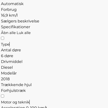
Automatisk
Forbrug
16,9 km/l
Sælgers beskrivelse
Specifikationer
Åbn alle
Luk alle
Type
Antal døre
6 døre
Drivmiddel
Diesel
Modelår
2018
Trækkende hjul
Forhjulstræk
Motor og teknik
Acceleration 0-100 km/t