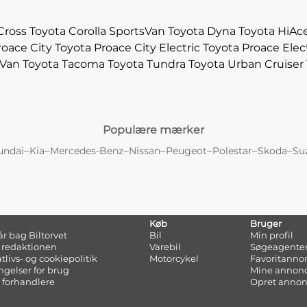
Cross
Toyota Corolla SportsVan
Toyota Dyna
Toyota HiAc
roace City
Toyota Proace City Electric
Toyota Proace Elect
sVan
Toyota Tacoma
Toyota Tundra
Toyota Urban Cruiser
Populære mærker
–
–
–
–
–
–
–
undai
Kia
Mercedes-Benz
Nissan
Peugeot
Polestar
Skoda
Su
Køb
Bruger
tår bag Biltorvet
Bil
Min profil
 redaktionen
Varebil
Søgeagente
atlivs- og cookiepolitik
Motorcykel
Favoritanno
ngelser for brug
Mine annon
 forhandlere
Opret anno