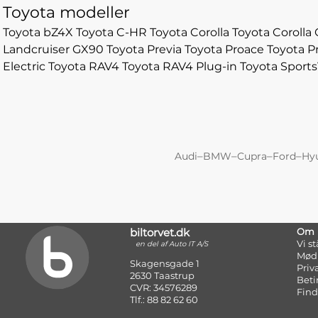
Toyota modeller
Toyota bZ4X
Toyota C-HR
Toyota Corolla
Toyota Corolla 
Landcruiser GX90
Toyota Previa
Toyota Proace
Toyota P
Electric
Toyota RAV4
Toyota RAV4 Plug-in
Toyota Sport
–
–
–
–
Audi
BMW
Cupra
Ford
Hy
biltorvet.dk
Om
Vi s
en del af Auto IT A/S
Mød
Skagensgade 1
Priv
2630 Taastrup
Beti
CVR: 34576289
Find
Tlf.: 88 82 62 60