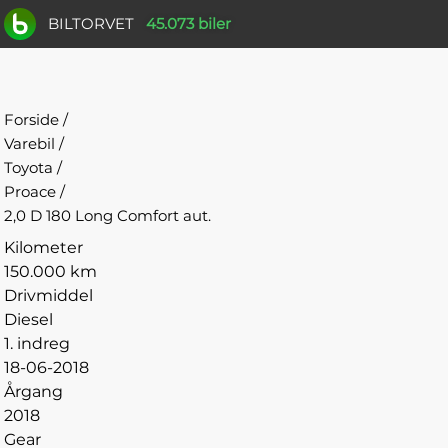
BILTORVET
45.073 biler
Forside
/
Varebil
/
Toyota
/
Proace
/
2,0 D 180 Long Comfort aut.
Kilometer
150.000 km
Drivmiddel
Diesel
1. indreg
18-06-2018
Årgang
2018
Gear