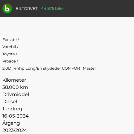
BILTORVET
44.875 biler
Forside
/
Varebil
/
Toyota
/
Proace
/
2.0D 144hp Long/En skydedør COMFORT Master
Kilometer
38.000 km
Drivmiddel
Diesel
1. indreg
16-05-2024
Årgang
2023/2024