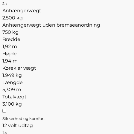
Ja
Anhængervægt
2.500 kg
Anhængervægt uden bremseanordning
750 kg
Bredde
1,92 m
Højde
1,94 m
Køreklar vægt
1.949 kg
Længde
5,309 m
Totalvægt
3.100 kg
Sikkerhed og komfort
12 volt udtag
Ja