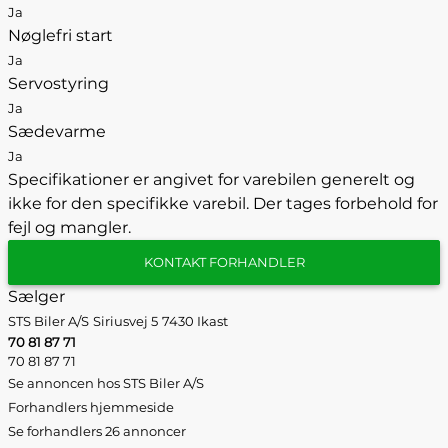
Ja
Nøglefri start
Ja
Servostyring
Ja
Sædevarme
Ja
Specifikationer er angivet for varebilen generelt og
ikke for den specifikke varebil. Der tages forbehold for
fejl og mangler.
KONTAKT FORHANDLER
Sælger
STS Biler A/S
Siriusvej 5
7430 Ikast
70 81 87 71
70 81 87 71
Se annoncen hos STS Biler A/S
Forhandlers hjemmeside
Se forhandlers 26 annoncer