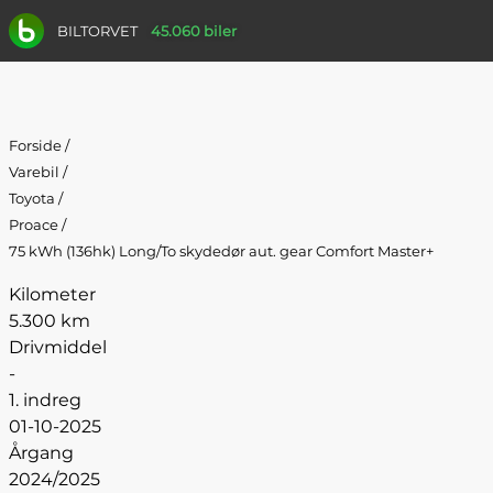
BILTORVET
45.060 biler
Forside
/
Varebil
/
Toyota
/
Proace
/
75 kWh (136hk) Long/To skydedør aut. gear Comfort Master+
Kilometer
5.300 km
Drivmiddel
-
1. indreg
01-10-2025
Årgang
2024/2025