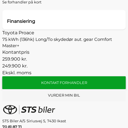
Se forhandler på kort
Finansiering
Toyota Proace
75 kWh (136hk) Long/To skydedør aut. gear Comfort
Master+
Kontantpris
259.900 kr.
249.900 kr.
Ekskl. moms
KONTAKT FORHANDLER
VURDER MIN BIL
STS Biler A/S
Siriusvej 5,
7430 Ikast
70 81 87 71