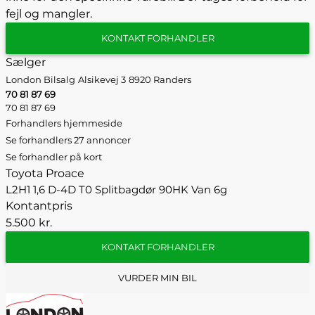
fejl og mangler.
KONTAKT FORHANDLER
Sælger
London Bilsalg
Alsikevej 3
8920 Randers
70 81 87 69
70 81 87 69
Forhandlers hjemmeside
Se forhandlers 27 annoncer
Se forhandler på kort
Toyota Proace
L2H1 1,6 D-4D T0 Splitbagdør 90HK Van 6g
Kontantpris
5.500 kr.
KONTAKT FORHANDLER
VURDER MIN BIL