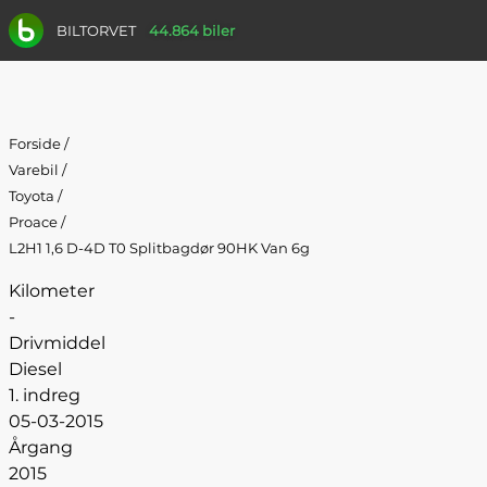
BILTORVET
44.864 biler
Forside
/
Varebil
/
Toyota
/
Proace
/
L2H1 1,6 D-4D T0 Splitbagdør 90HK Van 6g
Kilometer
-
Drivmiddel
Diesel
1. indreg
05-03-2015
Årgang
2015