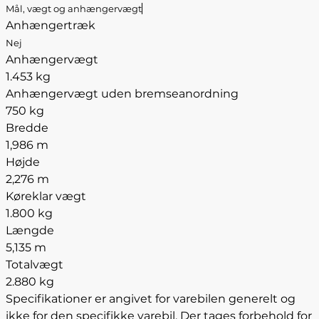
Mål, vægt og anhængervægt
Anhængertræk
Nej
Anhængervægt
1.453 kg
Anhængervægt uden bremseanordning
750 kg
Bredde
1,986 m
Højde
2,276 m
Køreklar vægt
1.800 kg
Længde
5,135 m
Totalvægt
2.880 kg
Specifikationer er angivet for varebilen generelt og
ikke for den specifikke varebil. Der tages forbehold for