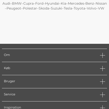
Audi
BMW
Cupra
Ford
Hyundai
Kia
Mercedes-Benz
Nissan
–
–
–
–
–
–
–
Peugeot
Polestar
Skoda
Suzuki
Tesla
Toyota
Volvo
VW
–
–
–
–
–
–
–
–
Om
Køb
Bruger
Service
Inspiration