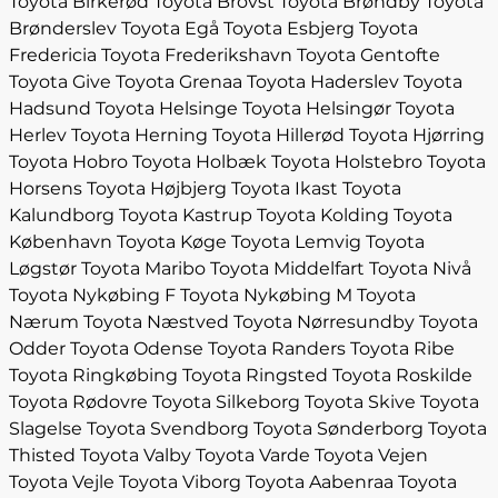
Toyota Birkerød
Toyota Brovst
Toyota Brøndby
Toyota
Brønderslev
Toyota Egå
Toyota Esbjerg
Toyota
Fredericia
Toyota Frederikshavn
Toyota Gentofte
Toyota Give
Toyota Grenaa
Toyota Haderslev
Toyota
Hadsund
Toyota Helsinge
Toyota Helsingør
Toyota
Herlev
Toyota Herning
Toyota Hillerød
Toyota Hjørring
Toyota Hobro
Toyota Holbæk
Toyota Holstebro
Toyota
Horsens
Toyota Højbjerg
Toyota Ikast
Toyota
Kalundborg
Toyota Kastrup
Toyota Kolding
Toyota
København
Toyota Køge
Toyota Lemvig
Toyota
Løgstør
Toyota Maribo
Toyota Middelfart
Toyota Nivå
Toyota Nykøbing F
Toyota Nykøbing M
Toyota
Nærum
Toyota Næstved
Toyota Nørresundby
Toyota
Odder
Toyota Odense
Toyota Randers
Toyota Ribe
Toyota Ringkøbing
Toyota Ringsted
Toyota Roskilde
Toyota Rødovre
Toyota Silkeborg
Toyota Skive
Toyota
Slagelse
Toyota Svendborg
Toyota Sønderborg
Toyota
Thisted
Toyota Valby
Toyota Varde
Toyota Vejen
Toyota Vejle
Toyota Viborg
Toyota Aabenraa
Toyota