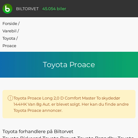
BILTORVET
45.054 biler
Forside
/
Varebil
/
Toyota
/
Proace
Toyota Proace
Toyota Proace Long 2,0 D Comfort Master To skydedør
144HK Van 8g Aut. er blevet solgt. Her kan du finde andre
Toyota Proace annoncer.
Toyota forhandlere på Biltorvet