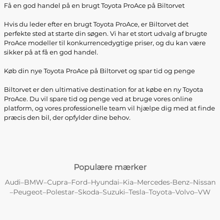
Få en god handel på en brugt Toyota ProAce på Biltorvet
Hvis du leder efter en brugt Toyota ProAce, er Biltorvet det
perfekte sted at starte din søgen. Vi har et stort udvalg af brugte
ProAce modeller til konkurrencedygtige priser, og du kan være
sikker på at få en god handel.
Køb din nye Toyota ProAce på Biltorvet og spar tid og penge
Biltorvet er den ultimative destination for at købe en ny Toyota
ProAce. Du vil spare tid og penge ved at bruge vores online
platform, og vores professionelle team vil hjælpe dig med at finde
præcis den bil, der opfylder dine behov.
Populære mærker
Audi
BMW
Cupra
Ford
Hyundai
Kia
Mercedes-Benz
Nissan
–
–
–
–
–
–
–
Peugeot
Polestar
Skoda
Suzuki
Tesla
Toyota
Volvo
VW
–
–
–
–
–
–
–
–