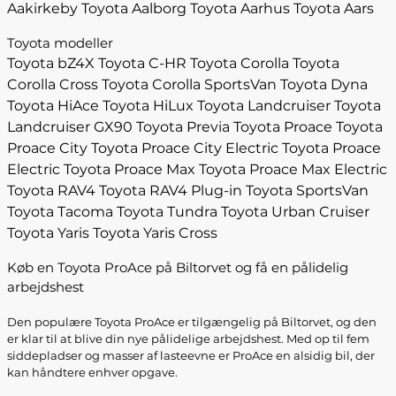
Aakirkeby
Toyota Aalborg
Toyota Aarhus
Toyota Aars
Toyota modeller
Toyota bZ4X
Toyota C-HR
Toyota Corolla
Toyota
Corolla Cross
Toyota Corolla SportsVan
Toyota Dyna
Toyota HiAce
Toyota HiLux
Toyota Landcruiser
Toyota
Landcruiser GX90
Toyota Previa
Toyota Proace
Toyota
Proace City
Toyota Proace City Electric
Toyota Proace
Electric
Toyota Proace Max
Toyota Proace Max Electric
Toyota RAV4
Toyota RAV4 Plug-in
Toyota SportsVan
Toyota Tacoma
Toyota Tundra
Toyota Urban Cruiser
Toyota Yaris
Toyota Yaris Cross
Køb en Toyota ProAce på Biltorvet og få en pålidelig
arbejdshest
Den populære Toyota ProAce er tilgængelig på Biltorvet, og den
er klar til at blive din nye pålidelige arbejdshest. Med op til fem
siddepladser og masser af lasteevne er ProAce en alsidig bil, der
kan håndtere enhver opgave.