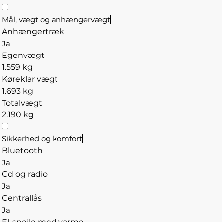
Mål, vægt og anhængervægt
Anhængertræk
Ja
Egenvægt
1.559 kg
Køreklar vægt
1.693 kg
Totalvægt
2.190 kg
Sikkerhed og komfort
Bluetooth
Ja
Cd og radio
Ja
Centrallås
Ja
El-spejle med varme