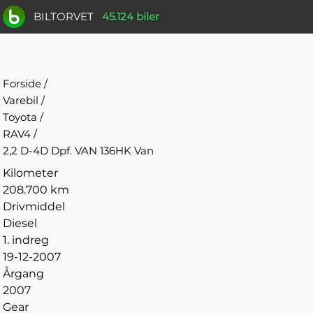
BILTORVET
45.124 biler
Forside
/
Varebil
/
Toyota
/
RAV4
/
2,2 D-4D Dpf. VAN 136HK Van
Kilometer
208.700 km
Drivmiddel
Diesel
1. indreg
19-12-2007
Årgang
2007
Gear