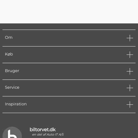
Om
Køb
Bruger
Service
Inspiration
biltorvet.dk
en del af Auto IT A/S