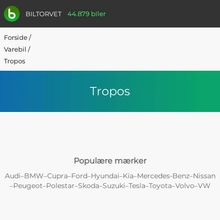
BILTORVET
44.879 biler
Forside
/
Varebil
/
Tropos
Tropos
Populære mærker
Audi
BMW
Cupra
Ford
Hyundai
Kia
Mercedes-Benz
Nissan
–
–
–
–
–
–
–
Peugeot
Polestar
Skoda
Suzuki
Tesla
Toyota
Volvo
VW
–
–
–
–
–
–
–
–