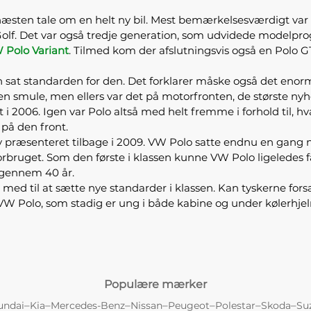
æsten tale om en helt ny bil. Mest bemærkelsesværdigt var 
olf. Det var også tredje generation, som udvidede modelpro
 Polo Variant
. Tilmed kom der afslutningsvis også en Polo GT
n sat standarden for den. Det forklarer måske også det enor
 en smule, men ellers var det på motorfronten, de største ny
2006. Igen var Polo altså med helt fremme i forhold til, hvad
 på den front.
 præsenteret tilbage i 2009. VW Polo satte endnu en gang 
forbruget. Som den første i klassen kunne VW Polo ligeledes
 igennem 40 år.
d til at sætte nye standarder i klassen. Kan tyskerne fors
or VW Polo, som stadig er ung i både kabine og under kølerhje
Populære mærker
–
–
–
–
–
–
–
undai
Kia
Mercedes-Benz
Nissan
Peugeot
Polestar
Skoda
Su