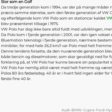
Stor som en Golf
Da tredje generation kom i 1994, var der på mange måder n
præcis samme størrelse, som den første generation af VW G
og efterfølgende kom VW Polo som en stationcar kaldet
VW
blev præsenteret tilbage i 1975.
VW Polo har dog ikke bare altid fuldt med udviklingen, me
Da Polo kom i fjerde generation i 2001, var den igen vokset
Bluemotion teknologi i fjerde generation, nærmere bestemt i 
minibiler, for med hele 26,3 km/l var Polo med helt fremme
Denne tendens forsatte, da den nuværende generation blev
både benzin og dieselmotorer, som skar gevaldigt ned for 
forklaring på, at VW Polo har kunne bevare sin popularitet
VW Polo har nemlig altid været med helt fremme og været me
Polos 80 års fødselsdag. 40 år er i hvert fald ingen alder f
første fine 40 år.
–
–
–
–
Audi
BMW
Cupra
Ford
Hy