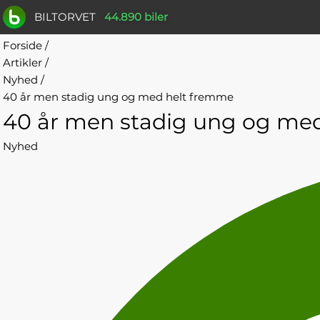
BILTORVET
44.890 biler
Forside
/
Artikler
/
Nyhed
/
40 år men stadig ung og med helt fremme
40 år men stadig ung og me
Nyhed