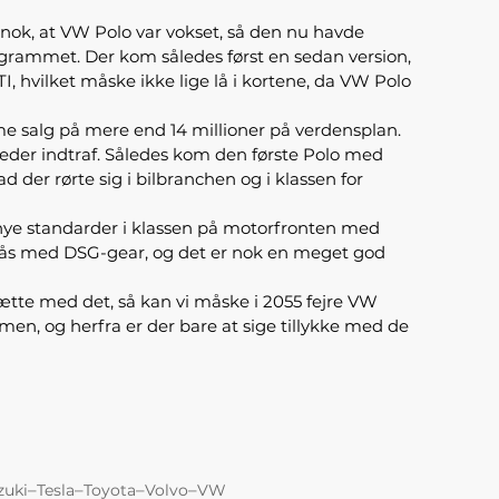
nok, at VW Polo var vokset, så den nu havde
grammet. Der kom således først en sedan version,
I, hvilket måske ikke lige lå i kortene, da VW Polo
me salg på mere end 14 millioner på verdensplan.
heder indtraf. Således kom den første Polo med
 der rørte sig i bilbranchen og i klassen for
nye standarder i klassen på motorfronten med
 fås med DSG-gear, og det er nok en meget god
ætte med det, så kan vi måske i 2055 fejre VW
lmen, og herfra er der bare at sige tillykke med de
–
–
–
–
zuki
Tesla
Toyota
Volvo
VW