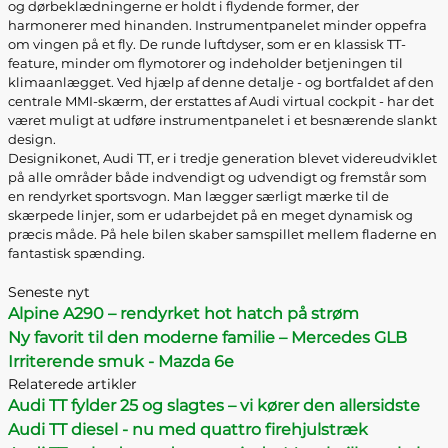
og dørbeklædningerne er holdt i flydende former, der
harmonerer med hinanden. Instrumentpanelet minder oppefra
om vingen på et fly. De runde luftdyser, som er en klassisk TT-
feature, minder om flymotorer og indeholder betjeningen til
klimaanlægget. Ved hjælp af denne detalje - og bortfaldet af den
centrale MMI-skærm, der erstattes af Audi virtual cockpit - har det
været muligt at udføre instrumentpanelet i et besnærende slankt
design.
Designikonet, Audi TT, er i tredje generation blevet videreudviklet
på alle områder både indvendigt og udvendigt og fremstår som
en rendyrket sportsvogn. Man lægger særligt mærke til de
skærpede linjer, som er udarbejdet på en meget dynamisk og
præcis måde. På hele bilen skaber samspillet mellem fladerne en
fantastisk spænding.
Seneste nyt
Alpine A290 – rendyrket hot hatch på strøm
Ny favorit til den moderne familie – Mercedes GLB
Irriterende smuk - Mazda 6e
Relaterede artikler
Audi TT fylder 25 og slagtes – vi kører den allersidste
Audi TT diesel - nu med quattro firehjulstræk