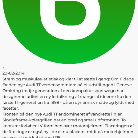
-
20-02-2014
Stram og muskuløs, atletisk og klar til at sætte i gang: Om 11 dage
får den nye Audi TT verdenspremiere på biludstillingen i Geneve.
Omkring tredje generation af den kompakte sportsvogn har
designerne udført en ny fortolkning af mange af ideerne fra den
første TT-generation fra 1998 - på en dynamisk måde og fyldt med
facetter.
Fronten på den nye Audi TT er domineret af vandrette linjer.
Singleframe-kølergrillen har en bred og smal udformning. To
konturer forløber i V-form hen over motorhjelmen. Placeringen af
de fire ringe er også ny - de er nu placeret midt på motorhjelmen
og viser slægtskabet med R8.