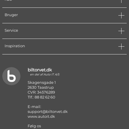
Bruger
Service
Inspiration
biltorvet.dk
en del af Auto IT A/S
Skagensgade 1
2630 Taastrup
CVR: 34576289
Tlf.: 88 82 62 60
E-mail:
support@biltorvet.dk
www.autoit.dk
Følg os