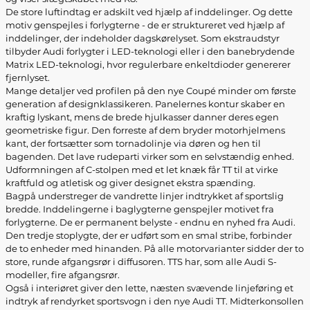
De store luftindtag er adskilt ved hjælp af inddelinger. Og dette
motiv genspejles i forlygterne - de er struktureret ved hjælp af
inddelinger, der indeholder dagskørelyset. Som ekstraudstyr
tilbyder Audi forlygter i LED-teknologi eller i den banebrydende
Matrix LED-teknologi, hvor regulerbare enkeltdioder genererer
fjernlyset.
Mange detaljer ved profilen på den nye Coupé minder om første
generation af designklassikeren. Panelernes kontur skaber en
kraftig lyskant, mens de brede hjulkasser danner deres egen
geometriske figur. Den forreste af dem bryder motorhjelmens
kant, der fortsætter som tornadolinje via døren og hen til
bagenden. Det lave rudeparti virker som en selvstændig enhed.
Udformningen af C-stolpen med et let knæk får TT til at virke
kraftfuld og atletisk og giver designet ekstra spænding.
Bagpå understreger de vandrette linjer indtrykket af sportslig
bredde. Inddelingerne i baglygterne genspejler motivet fra
forlygterne. De er permanent belyste - endnu en nyhed fra Audi.
Den tredje stoplygte, der er udført som en smal stribe, forbinder
de to enheder med hinanden. På alle motorvarianter sidder der to
store, runde afgangsrør i diffusoren. TTS har, som alle Audi S-
modeller, fire afgangsrør.
Også i interiøret giver den lette, næsten svævende linjeføring et
indtryk af rendyrket sportsvogn i den nye Audi TT. Midterkonsollen