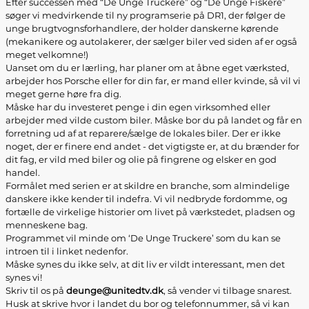
Efter successen med “De Unge Truckere” og “De Unge Fiskere”
søger vi medvirkende til ny programserie på DR1, der følger de
unge brugtvognsforhandlere, der holder danskerne kørende
(mekanikere og autolakerer, der sælger biler ved siden af er også
meget velkomne!)
Uanset om du er lærling, har planer om at åbne eget værksted,
arbejder hos Porsche eller for din far, er mand eller kvinde, så vil vi
meget gerne høre fra dig.
Måske har du investeret penge i din egen virksomhed eller
arbejder med vilde custom biler. Måske bor du på landet og får en
forretning ud af at reparere/sælge de lokales biler. Der er ikke
noget, der er finere end andet - det vigtigste er, at du brænder for
dit fag, er vild med biler og olie på fingrene og elsker en god
handel.
Formålet med serien er at skildre en branche, som almindelige
danskere ikke kender til indefra. Vi vil nedbryde fordomme, og
fortælle de virkelige historier om livet på værkstedet, pladsen og
menneskene bag.
Programmet vil minde om ‘De Unge Truckere’ som du kan se
introen til i linket nedenfor.
Måske synes du ikke selv, at dit liv er vildt interessant, men det
synes vi!
Skriv til os på
deunge@unitedtv.dk
, så vender vi tilbage snarest.
Husk at skrive hvor i landet du bor og telefonnummer, så vi kan