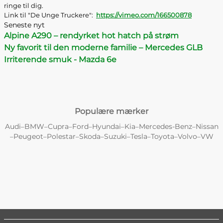
ringe til dig.
Link til "De Unge Truckere":
https://vimeo.com/166500878
Seneste nyt
Alpine A290 – rendyrket hot hatch på strøm
Ny favorit til den moderne familie – Mercedes GLB
Irriterende smuk - Mazda 6e
Populære mærker
Audi
BMW
Cupra
Ford
Hyundai
Kia
Mercedes-Benz
Nissan
–
–
–
–
–
–
–
Peugeot
Polestar
Skoda
Suzuki
Tesla
Toyota
Volvo
VW
–
–
–
–
–
–
–
–