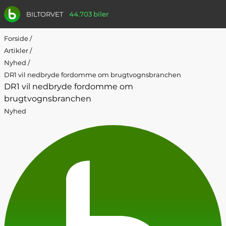
BILTORVET
44.703 biler
Forside
/
Artikler
/
Nyhed
/
DR1 vil nedbryde fordomme om brugtvognsbranchen
DR1 vil nedbryde fordomme om
brugtvognsbranchen
Nyhed