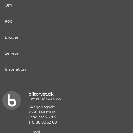
Om
Køb
Bruger
Service
Inspiration
biltorvet.dk
en del af Auto IT A/S
Skagensgade 1
2630 Taastrup
CVR: 34576289
Tlf.: 88 82 62 60
E-mail: