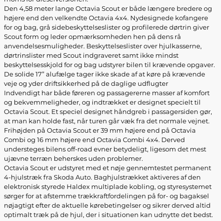
Den 4,58 meter lange Octavia Scout er både længere bredere og
højere end den velkendte Octavia 4x4. Nydesignede kofangere
for og bag, grå sidebeskyttelseslister og profilerede dørtrin giver
Scout form og leder opmærksomheden hen på dens rå
anvendelsesmuligheder. Beskyttelseslister over hjulkasserne,
dørtrinslister med Scout indgraveret samt ikke mindst
beskyttelsesskjold for og bag udstyrer bilen til krævende opgaver.
De solide 17” alufælge tager ikke skade af at køre på krævende
veje og yder driftsikkerhed på de daglige udflugter
Indvendigt har både føreren og passagererne masser af komfort
og bekvemmeligheder, og indtrækket er designet specielt til
Octavia Scout. Et speciel designet håndgreb i passagersiden gør,
at man kan holde fast, når turen går væk fra det normale vejnet.
Frihøjden på Octavia Scout er 39 mm højere end på Octavia
Combi og 16 mm højere end Octavia Combi 4x4. Derved
understeges bilens off-road evner betydeligt, ligesom det mest
ujævne terræn beherskes uden problemer.
Octavia Scout er udstyret med et nøje gennemtestet permanent
4-hjulstræk fra Skoda Auto. Baghjulstrækket aktiveres af den
elektronisk styrede Haldex multiplade kobling, og styresystemet
sørger for at afstemme trækkraftfordelingen på for- og bagaksel
nøjagtigt efter de aktuelle kørebetingelser og sikrer derved altid
optimalt træk på de hjul, der i situationen kan udnytte det bedst.