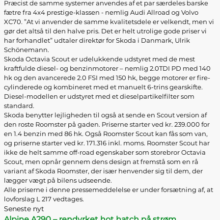
Præcist de samme systemer anvendes af et par særdeles barske
fætre fra 4x4 prestige-klassen - nemlig Audi Allroad og Volvo
XC70. ”At vi anvender de samme kvalitetsdele er velkendt, men vi
gør det altså til den halve pris. Det er helt utrolige gode priser vi
har forhandlet” udtaler direktør for Skoda i Danmark, Ulrik
Schönemann.
Skoda Octavia Scout er udelukkende udstyret med de mest
kraftfulde diesel- og benzinmotorer – nemlig 2.0TDI PD med 140
hk og den avancerede 2.0 FSI med 150 hk, begge motorer er fire-
cylinderede og kombineret med et manuelt 6-trins gearskifte.
Diesel-modellen er udstyret med et dieselpartikelfilter som
standard.
Skoda benytter lejligheden til også at sende en Scout version af
den roste Roomster på gaden. Priserne starter ved kr. 239.000 for
en 1.4 benzin med 86 hk. Også Roomster Scout kan fås som van,
og priserne starter ved kr. 171.316 inkl. moms. Roomster Scout har
ikke de helt samme off-road egenskaber som storebror Octavia
Scout, men opnår gennem dens design at fremstå som en rå
variant af Skoda Roomster, der især henvender sig til dem, der
lægger vægt på bilens udseende.
Alle priserne i denne pressemeddelelse er under forsætning af, at
lovforslag L 217 vedtages.
Seneste nyt
Alpine A290 – rendyrket hot hatch på strøm