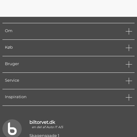
Om
Køb
Bruger
Service
Inspiration
biltorvet.dk
en del af Auto IT A/S
Skagensgade 1