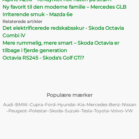
Ny favorit til den moderne familie – Mercedes GLB
Irriterende smuk - Mazda 6e
Relaterede artikler
Det elektrificerede redskabsskur - Skoda Octavia
Combi iV
Mere rummelig, mere smart – Skoda Octavia er
tilbage i fjerde generation
Octavia RS245 - Skoda's Golf GTi?
Populære mærker
Audi
BMW
Cupra
Ford
Hyundai
Kia
Mercedes-Benz
Nissan
–
–
–
–
–
–
–
Peugeot
Polestar
Skoda
Suzuki
Tesla
Toyota
Volvo
VW
–
–
–
–
–
–
–
–