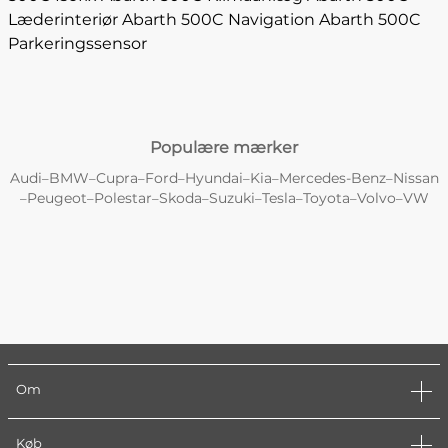
Læderinteriør
Abarth 500C Navigation
Abarth 500C
Parkeringssensor
Populære mærker
Audi
BMW
Cupra
Ford
Hyundai
Kia
Mercedes-Benz
Nissan
–
–
–
–
–
–
–
Peugeot
Polestar
Skoda
Suzuki
Tesla
Toyota
Volvo
VW
–
–
–
–
–
–
–
–
Om
Køb