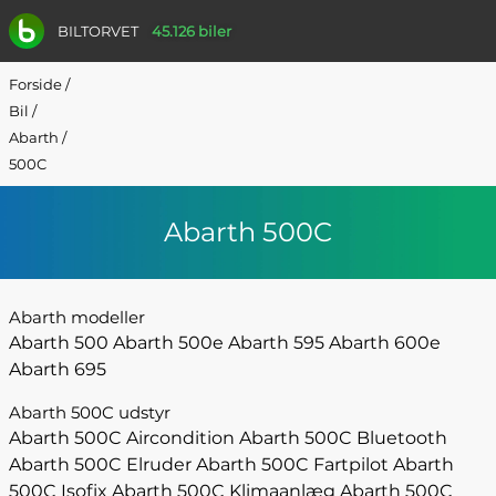
BILTORVET
45.126 biler
Forside
/
Bil
/
Abarth
/
500C
Abarth 500C
Abarth modeller
Abarth 500
Abarth 500e
Abarth 595
Abarth 600e
Abarth 695
Abarth 500C udstyr
Abarth 500C Aircondition
Abarth 500C Bluetooth
Abarth 500C Elruder
Abarth 500C Fartpilot
Abarth
500C Isofix
Abarth 500C Klimaanlæg
Abarth 500C