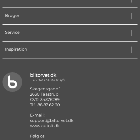
Bruger
Service
Inspiration
biltorvet.dk
en del af Auto IT A/S
Skagensgade 1
2630 Taastrup
CVR: 34576289
Tlf.: 88 82 62 60
E-mail:
support@biltorvet.dk
www.autoit.dk
Følg os