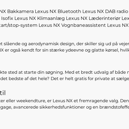
 NX Bakkamera
Lexus NX Bluetooth
Lexus NX DAB radio
Isofix
Lexus NX Klimaanlæg
Lexus NX Læderinteriør
Lex
tart/stop-system
Lexus NX Vognbaneassistent
Lexus NX
 et slående og aerodynamisk design, der skiller sig ud på vej
 er også kendt for sin stærke ydeevne og glatte kørsel, hvil
fekte sted at starte din søgning. Med et bredt udvalg af bå
et bedste af det hele? Det er helt gratis for private at sælge 
il
gter eller weekendture, er Lexus NX et fremragende valg. De
agage, avancerede sikkerhedsfunktioner og en brændstofeffekt