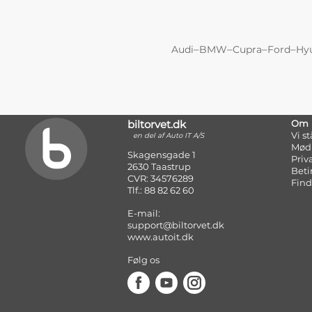
–
–
–
–
Audi
BMW
Cupra
Ford
Hy
biltorvet.dk
Om
Vi s
en del af Auto IT A/S
Mød
Skagensgade 1
Priv
2630 Taastrup
Beti
CVR: 34576289
Find
Tlf.: 88 82 62 60
E-mail:
support@biltorvet.dk
www.autoit.dk
Følg os