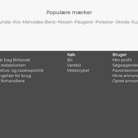
Populære mærker
–
–
–
–
–
–
–
undai
Kia
Mercedes-Benz
Nissan
Peugeot
Polestar
Skoda
Su
Køb
Bruger
tår bag Biltorvet
Bil
Min profil
 redaktionen
Varebil
Søgeagente
atlivs- og cookiepolitik
Motorcykel
Favoritanno
ngelser for brug
Mine annon
 forhandlere
Opret anno