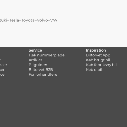
–
–
–
–
zuki
Tesla
Toyota
Volvo
VW
Service
Inspiration
Tjek nummerplade
Biltorvet App
r
Artikler
Køb brugt bil
ncer
Bilguiden
Køb fabriksny bil
cer
Biltorvet B2B
Køb elbil
nce
For forhandlere