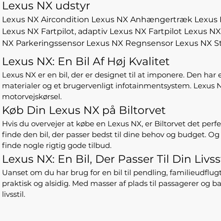
Lexus NX udstyr
Lexus NX Aircondition
Lexus NX Anhængertræk
Lexus
Lexus NX Fartpilot, adaptiv
Lexus NX Fartpilot
Lexus NX 
NX Parkeringssensor
Lexus NX Regnsensor
Lexus NX S
Lexus NX: En Bil Af Høj Kvalitet
Lexus NX er en bil, der er designet til at imponere. Den har
materialer og et brugervenligt infotainmentsystem. Lexus NX
motorvejskørsel.
Køb Din Lexus NX på Biltorvet
Hvis du overvejer at købe en Lexus NX, er Biltorvet det per
finde den bil, der passer bedst til dine behov og budget. Og d
finde nogle rigtig gode tilbud.
Lexus NX: En Bil, Der Passer Til Din Livsst
Uanset om du har brug for en bil til pendling, familieudflu
praktisk og alsidig. Med masser af plads til passagerer og b
livsstil.