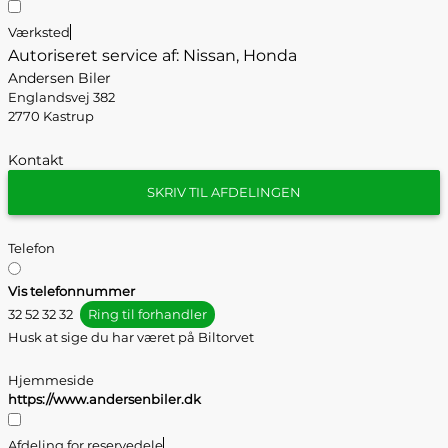
Værksted
Autoriseret service af: Nissan, Honda
Andersen Biler
Englandsvej 382
2770 Kastrup
Kontakt
SKRIV TIL AFDELINGEN
Telefon
Vis telefonnummer
32 52 32 32
Ring til forhandler
Husk at sige du har været på Biltorvet
Hjemmeside
https://www.andersenbiler.dk
Afdeling for reservedele