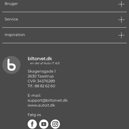
Bruger
Service
Inspiration
biltorvet.dk
en del af Auto IT A/S
Skagensgade 1
2630 Taastrup
CVR: 34576289
Tlf.: 88 82 62 60
E-mail:
support@biltorvet.dk
www.autoit.dk
Følg os