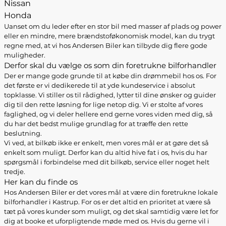
Nissan
Honda
Uanset om du leder efter en stor bil med masser af plads og power
eller en mindre, mere brændstoføkonomisk model, kan du trygt
regne med, at vi hos Andersen Biler kan tilbyde dig flere gode
muligheder.
Derfor skal du vælge os som din foretrukne bilforhandler
Der er mange gode grunde til at købe din drømmebil hos os. For
det første er vi dedikerede til at yde kundeservice i absolut
topklasse. Vi stiller os til rådighed, lytter til dine ønsker og guider
dig til den rette løsning for lige netop dig. Vi er stolte af vores
faglighed, og vi deler hellere end gerne vores viden med dig, så
du har det bedst mulige grundlag for at træffe den rette
beslutning.
Vi ved, at bilkøb ikke er enkelt, men vores mål er at gøre det så
enkelt som muligt. Derfor kan du altid hive fat i os, hvis du har
spørgsmål i forbindelse med dit bilkøb, service eller noget helt
tredje.
Her kan du finde os
Hos Andersen Biler er det vores mål at være din foretrukne lokale
bilforhandler i Kastrup. For os er det altid en prioritet at være så
tæt på vores kunder som muligt, og det skal samtidig være let for
dig at booke et uforpligtende møde med os. Hvis du gerne vil i