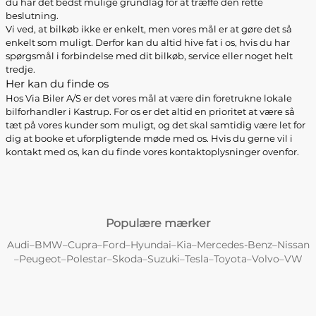
du har det bedst mulige grundlag for at træffe den rette
beslutning.
Vi ved, at bilkøb ikke er enkelt, men vores mål er at gøre det så
enkelt som muligt. Derfor kan du altid hive fat i os, hvis du har
spørgsmål i forbindelse med dit bilkøb, service eller noget helt
tredje.
Her kan du finde os
Hos Via Biler A/S er det vores mål at være din foretrukne lokale
bilforhandler i Kastrup. For os er det altid en prioritet at være så
tæt på vores kunder som muligt, og det skal samtidig være let for
dig at booke et uforpligtende møde med os. Hvis du gerne vil i
kontakt med os, kan du finde vores kontaktoplysninger ovenfor.
Populære mærker
Audi
BMW
Cupra
Ford
Hyundai
Kia
Mercedes-Benz
Nissan
–
–
–
–
–
–
–
Peugeot
Polestar
Skoda
Suzuki
Tesla
Toyota
Volvo
VW
–
–
–
–
–
–
–
–