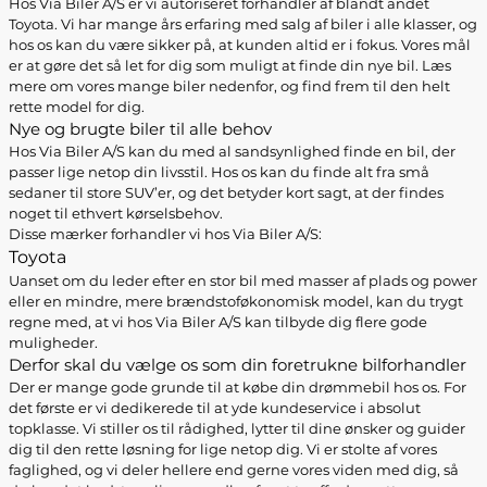
Hos Via Biler A/S er vi autoriseret forhandler af blandt andet
Toyota. Vi har mange års erfaring med salg af biler i alle klasser, og
hos os kan du være sikker på, at kunden altid er i fokus. Vores mål
er at gøre det så let for dig som muligt at finde din nye bil. Læs
mere om vores mange biler nedenfor, og find frem til den helt
rette model for dig.
Nye og brugte biler til alle behov
Hos Via Biler A/S kan du med al sandsynlighed finde en bil, der
passer lige netop din livsstil. Hos os kan du finde alt fra små
sedaner til store SUV’er, og det betyder kort sagt, at der findes
noget til ethvert kørselsbehov.
Disse mærker forhandler vi hos Via Biler A/S:
Toyota
Uanset om du leder efter en stor bil med masser af plads og power
eller en mindre, mere brændstoføkonomisk model, kan du trygt
regne med, at vi hos Via Biler A/S kan tilbyde dig flere gode
muligheder.
Derfor skal du vælge os som din foretrukne bilforhandler
Der er mange gode grunde til at købe din drømmebil hos os. For
det første er vi dedikerede til at yde kundeservice i absolut
topklasse. Vi stiller os til rådighed, lytter til dine ønsker og guider
dig til den rette løsning for lige netop dig. Vi er stolte af vores
faglighed, og vi deler hellere end gerne vores viden med dig, så