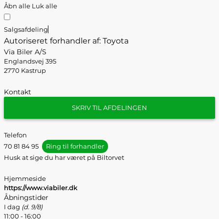
Åbn alle
Luk alle
Salgsafdeling
Autoriseret forhandler af: Toyota
Via Biler A/S
Englandsvej 395
2770 Kastrup
Kontakt
SKRIV TIL AFDELINGEN
Telefon
70 81 84 95
Ring til forhandler
Husk at sige du har været på Biltorvet
Hjemmeside
https://www.viabiler.dk
Åbningstider
I dag
(d. 9/8)
11:00 - 16:00