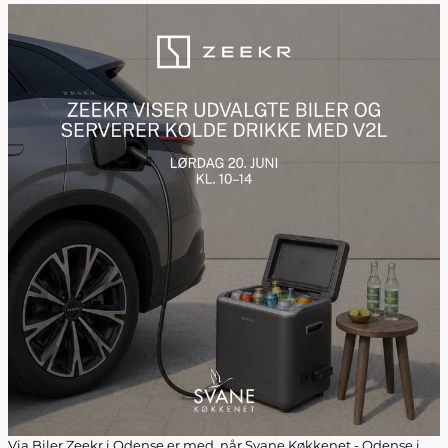
Via Biler Zeekr i Odense er med, når Svane Køkkenet - Odense i