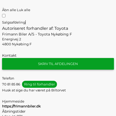
Åbn alle
Luk alle
Salgsafdeling
Autoriseret forhandler af: Toyota
Frimann Biler A/S - Toyota Nykøbing F
Energivej 2
4800 Nykøbing F
Kontakt
SKRIV TIL AFDELINGEN
Telefon
70 81 85 86
Ring til forhandler
Husk at sige du har været på Biltorvet
Hjemmeside
https://frimannbiler.dk
Åbningstider