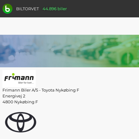
BILTORVET
44.896 biler
Frimann Biler A/S - Toyota Nykøbing F
Energivej 2
4800 Nykøbing F