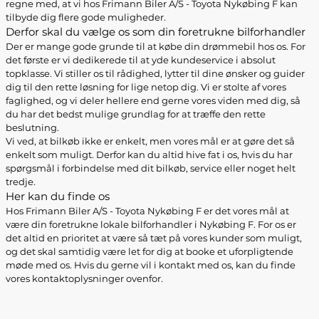
regne med, at vi hos Frimann Biler A/S - Toyota Nykøbing F kan
tilbyde dig flere gode muligheder.
Derfor skal du vælge os som din foretrukne bilforhandler
Der er mange gode grunde til at købe din drømmebil hos os. For
det første er vi dedikerede til at yde kundeservice i absolut
topklasse. Vi stiller os til rådighed, lytter til dine ønsker og guider
dig til den rette løsning for lige netop dig. Vi er stolte af vores
faglighed, og vi deler hellere end gerne vores viden med dig, så
du har det bedst mulige grundlag for at træffe den rette
beslutning.
Vi ved, at bilkøb ikke er enkelt, men vores mål er at gøre det så
enkelt som muligt. Derfor kan du altid hive fat i os, hvis du har
spørgsmål i forbindelse med dit bilkøb, service eller noget helt
tredje.
Her kan du finde os
Hos Frimann Biler A/S - Toyota Nykøbing F er det vores mål at
være din foretrukne lokale bilforhandler i Nykøbing F. For os er
det altid en prioritet at være så tæt på vores kunder som muligt,
og det skal samtidig være let for dig at booke et uforpligtende
møde med os. Hvis du gerne vil i kontakt med os, kan du finde
vores kontaktoplysninger ovenfor.