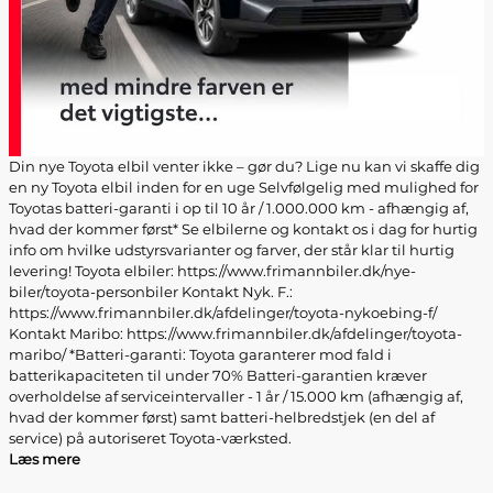
Din nye Toyota elbil venter ikke – gør du? Lige nu kan vi skaffe dig
en ny Toyota elbil inden for en uge Selvfølgelig med mulighed for
Toyotas batteri-garanti i op til 10 år / 1.000.000 km - afhængig af,
hvad der kommer først* Se elbilerne og kontakt os i dag for hurtig
info om hvilke udstyrsvarianter og farver, der står klar til hurtig
levering! Toyota elbiler: https://www.frimannbiler.dk/nye-
biler/toyota-personbiler Kontakt Nyk. F.:
https://www.frimannbiler.dk/afdelinger/toyota-nykoebing-f/
Kontakt Maribo: https://www.frimannbiler.dk/afdelinger/toyota-
maribo/ *Batteri-garanti: Toyota garanterer mod fald i
batterikapaciteten til under 70% Batteri-garantien kræver
overholdelse af serviceintervaller - 1 år / 15.000 km (afhængig af,
hvad der kommer først) samt batteri-helbredstjek (en del af
service) på autoriseret Toyota-værksted.
Læs mere