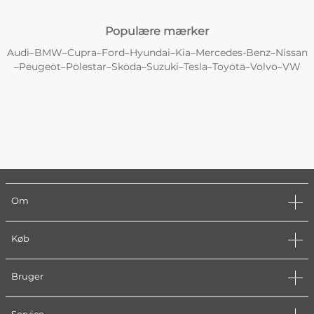
Populære mærker
Audi
BMW
Cupra
Ford
Hyundai
Kia
Mercedes-Benz
Nissan
–
–
–
–
–
–
–
Peugeot
Polestar
Skoda
Suzuki
Tesla
Toyota
Volvo
VW
–
–
–
–
–
–
–
–
Om
Køb
Bruger