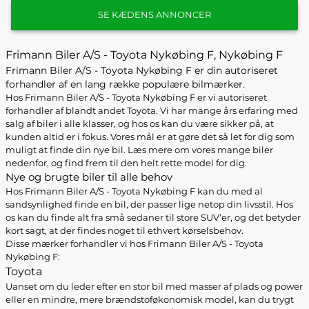
SE KÆDENS ANNONCER
Frimann Biler A/S - Toyota Nykøbing F, Nykøbing F
Frimann Biler A/S - Toyota Nykøbing F er din autoriseret
forhandler af en lang række populære bilmærker.
Hos Frimann Biler A/S - Toyota Nykøbing F er vi autoriseret
forhandler af blandt andet Toyota. Vi har mange års erfaring med
salg af biler i alle klasser, og hos os kan du være sikker på, at
kunden altid er i fokus. Vores mål er at gøre det så let for dig som
muligt at finde din nye bil. Læs mere om vores mange biler
nedenfor, og find frem til den helt rette model for dig.
Nye og brugte biler til alle behov
Hos Frimann Biler A/S - Toyota Nykøbing F kan du med al
sandsynlighed finde en bil, der passer lige netop din livsstil. Hos
os kan du finde alt fra små sedaner til store SUV’er, og det betyder
kort sagt, at der findes noget til ethvert kørselsbehov.
Disse mærker forhandler vi hos Frimann Biler A/S - Toyota
Nykøbing F:
Toyota
Uanset om du leder efter en stor bil med masser af plads og power
eller en mindre, mere brændstoføkonomisk model, kan du trygt