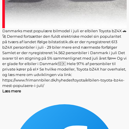
Danmarks mest populære bilmodel i juli er elbilen Toyota bZ4X 🚗
🚀 Dermed fortsætter den fuldt elektriske model sin popularitet
på tværs af landet Ifølge bilstatistik.dk er der nyregistreret 613
bZ4X personbiler i juli - 29 biler mere end nærmeste forfølger
Samlet er der nyregistreret 14.562 personbiler i Danmark i juli Det
svarer til en stigning på 5% sammenlignet med juli året før👀 Og vi
er glade for elbiler i Danmark!🇩🇰 Hele 97% af personbiler til
private kører på el⚡ Se hvilke modeller, Toyota bZ4X har overhalet,
og læs mere om udviklingen via link:
https://www.frimannbiler.dk/nyheder/toyota/elbilen-toyota-bz4x-
mest-populaere-i-juli/
Læs mere