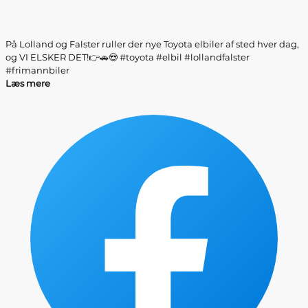
På Lolland og Falster ruller der nye Toyota elbiler af sted hver dag,
og VI ELSKER DET!👉🚗😍 #toyota #elbil #lollandfalster
#frimannbiler
Læs mere