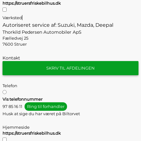
https://struersfriskebilhus.dk
Værksted
Autoriseret service af: Suzuki, Mazda, Deepal
Thorkild Pedersen Automobiler ApS
Fælledvej 25
7600 Struer
Kontakt
SKRIV TIL AFDELINGEN
Telefon
Vis telefonnummer
97 85 16 11
Ring til forhandler
Husk at sige du har været på Biltorvet
Hjemmeside
https://struersfriskebilhus.dk