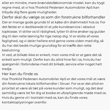
eller en mindre, mere brændstoføkonomisk model, kan du trygt
regne med, at vi hos Thorkild Pedersen Automobiler ApS kan
tilbyde dig flere gode muligheder.
Derfor skal du vælge os som din foretrukne bilforhandler
Der er mange gode grunde til at købe din drømmebil hos os. For
det første er vi dedikerede til at yde kundeservice i absolut
topklasse. Vi stiller os til rådighed, lytter til dine ønsker og guider
dig til den rette løsning for lige netop dig. Vi er stolte af vores
faglighed, og vi deler hellere end gerne vores viden med dig, så
du har det bedst mulige grundlag for at træffe den rette
beslutning.
Vi ved, at bilkøb ikke er enkelt, men vores mål er at gøre det så
enkelt som muligt. Derfor kan du altid hive fat i os, hvis du har
spørgsmål i forbindelse med dit bilkøb, service eller noget helt
tredje.
Her kan du finde os
Hos Thorkild Pedersen Automobiler ApS er det vores mål at være
din foretrukne lokale bilforhandler i Struer. For os er det altid en
prioritet at være så tæt på vores kunder som muligt, og det skal
samtidig være let for dig at booke et uforpligtende møde med os.
Hvis du gerne vil i kontakt med os, kan du finde vores
kontaktoplysninger ovenfor.