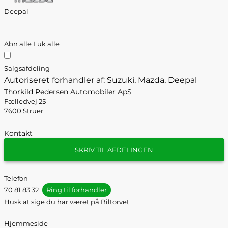
Deepal
Åbn alle
Luk alle
Salgsafdeling
Autoriseret forhandler af: Suzuki, Mazda, Deepal
Thorkild Pedersen Automobiler ApS
Fælledvej 25
7600 Struer
Kontakt
SKRIV TIL AFDELINGEN
Telefon
70 81 83 32
Ring til forhandler
Husk at sige du har været på Biltorvet
Hjemmeside