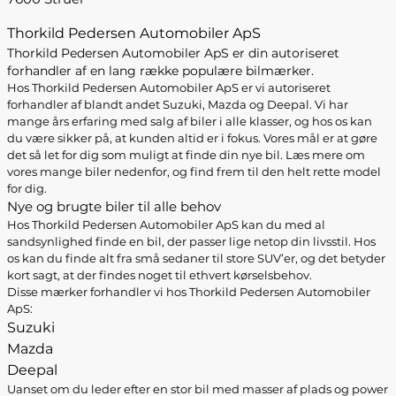
Thorkild Pedersen Automobiler ApS
Thorkild Pedersen Automobiler ApS er din autoriseret
forhandler af en lang række populære bilmærker.
Hos Thorkild Pedersen Automobiler ApS er vi autoriseret
forhandler af blandt andet Suzuki, Mazda og Deepal. Vi har
mange års erfaring med salg af biler i alle klasser, og hos os kan
du være sikker på, at kunden altid er i fokus. Vores mål er at gøre
det så let for dig som muligt at finde din nye bil. Læs mere om
vores mange biler nedenfor, og find frem til den helt rette model
for dig.
Nye og brugte biler til alle behov
Hos Thorkild Pedersen Automobiler ApS kan du med al
sandsynlighed finde en bil, der passer lige netop din livsstil. Hos
os kan du finde alt fra små sedaner til store SUV’er, og det betyder
kort sagt, at der findes noget til ethvert kørselsbehov.
Disse mærker forhandler vi hos Thorkild Pedersen Automobiler
ApS:
Suzuki
Mazda
Deepal
Uanset om du leder efter en stor bil med masser af plads og power