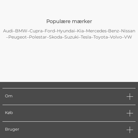
Populære mærker
Audi
BMW
Cupra
Ford
Hyundai
Kia
Mercedes-Benz
Nissan
–
–
–
–
–
–
–
Peugeot
Polestar
Skoda
Suzuki
Tesla
Toyota
Volvo
VW
–
–
–
–
–
–
–
–
Om
Køb
Bruger