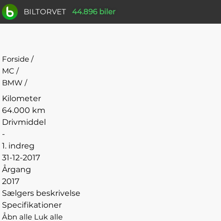
BILTORVET
44.896 biler
Forside
/
MC
/
BMW
/
Kilometer
64.000 km
Drivmiddel
-
1. indreg
31-12-2017
Årgang
2017
Sælgers beskrivelse
Specifikationer
Åbn alle
Luk alle