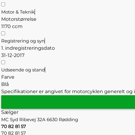
Motor & Teknik
Motorstørrelse
1170 ccm
Registrering og syn
1. indregistreringsdato
31-12-2017
Udseende og stand
Farve
Blå
Specifikationer er angivet for motorcyklen generelt og i
Sælger
MC Syd
Ribevej 32A
6630 Rødding
70 82 81 57
70 82 81 57