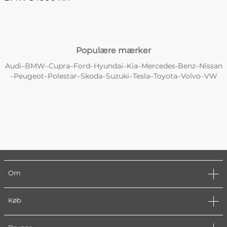
Populære mærker
Audi
BMW
Cupra
Ford
Hyundai
Kia
Mercedes-Benz
Nissan
–
–
–
–
–
–
–
Peugeot
Polestar
Skoda
Suzuki
Tesla
Toyota
Volvo
VW
–
–
–
–
–
–
–
–
Om
Køb