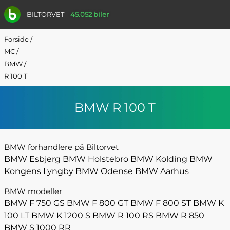
BILTORVET
45.052 biler
Forside
/
MC
/
BMW
/
R 100 T
BMW R 100 T
BMW forhandlere på Biltorvet
BMW Esbjerg
BMW Holstebro
BMW Kolding
BMW
Kongens Lyngby
BMW Odense
BMW Aarhus
BMW modeller
BMW F 750 GS
BMW F 800 GT
BMW F 800 ST
BMW K
100 LT
BMW K 1200 S
BMW R 100 RS
BMW R 850
BMW S 1000 RR