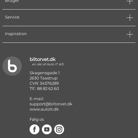
Bruger
Service
Inspiration
biltorvet.dk
en del af Auto IT A/S
Skagensgade 1
2630 Taastrup
CVR: 34576289
Tlf.: 88 82 62 60
E-mail:
support@biltorvet.dk
www.autoit.dk
Følg os