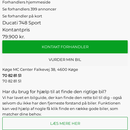
Forhandlers hjemmeside
Se forhandlers 399 annoncer
Se forhandler på kort
Ducati 748 Sport
Kontantpris
79.900 kr.
KONTAKT FORHANDLER
VURDER MIN BIL
Køge MC Center
Falkevej 38,
4600 Køge
70 82 81 51
70 82 81 51
Har du brug for hjælp til at finde den rigtige bil?
Vi har lavet en bilguide, der kan finde den rette bil til dig - også
selvom du ikke har den fjerneste forstand på biler. Funktionen
kan ved hjælp af nogle få klik finde en række gode biler, som
matcher dine behov.
LÆS MERE HER