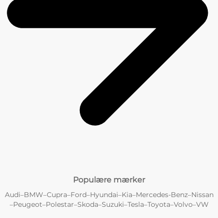
Populære mærker
Audi
BMW
Cupra
Ford
Hyundai
Kia
Mercedes-Benz
Nissan
–
–
–
–
–
–
–
Peugeot
Polestar
Skoda
Suzuki
Tesla
Toyota
Volvo
VW
–
–
–
–
–
–
–
–