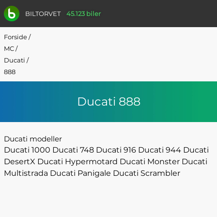
BILTORVET
45.123 biler
Forside
/
MC
/
Ducati
/
888
Ducati 888
Ducati modeller
Ducati 1000
Ducati 748
Ducati 916
Ducati 944
Ducati
DesertX
Ducati Hypermotard
Ducati Monster
Ducati
Multistrada
Ducati Panigale
Ducati Scrambler