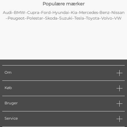
Populære mærker
Audi
BMW
Cupra
Ford
Hyundai
Kia
Mercedes-Benz
Nissan
–
–
–
–
–
–
–
Peugeot
Polestar
Skoda
Suzuki
Tesla
Toyota
Volvo
VW
–
–
–
–
–
–
–
–
Om
Køb
Bruger
Service