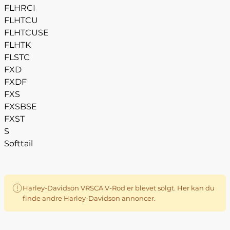
FLHRCI
FLHTCU
FLHTCUSE
FLHTK
FLSTC
FXD
FXDF
FXS
FXSBSE
FXST
S
Softtail
Harley-Davidson VRSCA V-Rod er blevet solgt. Her kan du
finde andre Harley-Davidson annoncer.