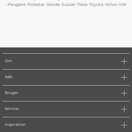
Peugeot
Polestar
Skoda
Suzuki
Tesla
Toyota
Volvo
VW
–
–
–
–
–
–
–
–
Om
Køb
Bruger
Service
Inspiration