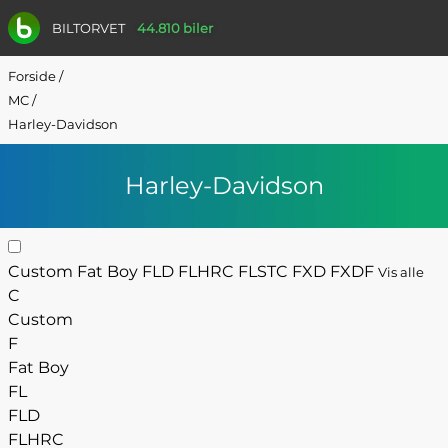
BILTORVET
44.810 biler
Forside
/
MC
/
Harley-Davidson
Harley-Davidson
Custom
Fat Boy
FLD
FLHRC
FLSTC
FXD
FXDF
Vis alle
C
Custom
F
Fat Boy
FL
FLD
FLHRC