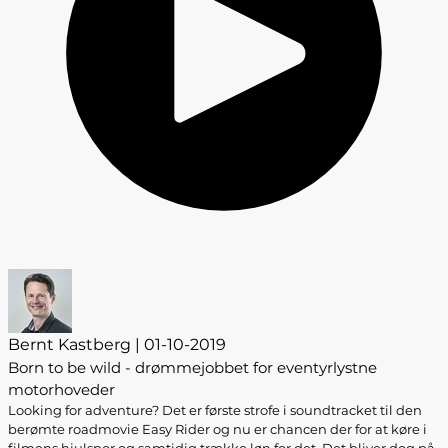
Bernt Kastberg | 01-10-2019
Born to be wild - drømmejobbet for eventyrlystne
motorhoveder
Looking for adventure? Det er første strofe i soundtracket til den
berømte roadmovie Easy Rider og nu er chancen der for at køre i
filmens hjulspor og samtidig trække løn for det. Det bliver dog på