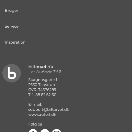
Bruger
Service
Inspiration
biltorvet.dk
en del af Auto IT A/S
Skagensgade 1
2630 Taastrup
CVR: 34576289
Tlf.: 88 82 62 60
E-mail:
support@biltorvet.dk
www.autoit.dk
Følg os