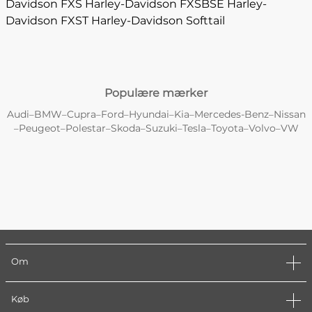
Davidson FXS
Harley-Davidson FXSBSE
Harley-
Davidson FXST
Harley-Davidson Softtail
Populære mærker
Audi
BMW
Cupra
Ford
Hyundai
Kia
Mercedes-Benz
Nissan
–
–
–
–
–
–
–
Peugeot
Polestar
Skoda
Suzuki
Tesla
Toyota
Volvo
VW
–
–
–
–
–
–
–
–
Om
Køb