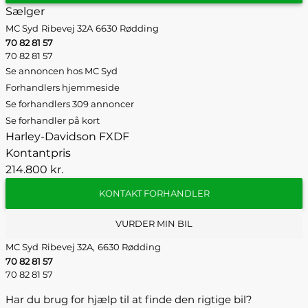
Sælger
MC Syd
Ribevej 32A
6630 Rødding
70 82 81 57
70 82 81 57
Se annoncen hos MC Syd
Forhandlers hjemmeside
Se forhandlers 309 annoncer
Se forhandler på kort
Harley-Davidson FXDF
Kontantpris
214.800 kr.
KONTAKT FORHANDLER
VURDER MIN BIL
MC Syd
Ribevej 32A,
6630 Rødding
70 82 81 57
70 82 81 57
Har du brug for hjælp til at finde den rigtige bil?