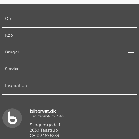
Om
Køb
Bruger
Service
Inspiration
biltorvet.dk
en del af Auto IT A/S
Skagensgade 1
2630 Taastrup
CVR: 34576289