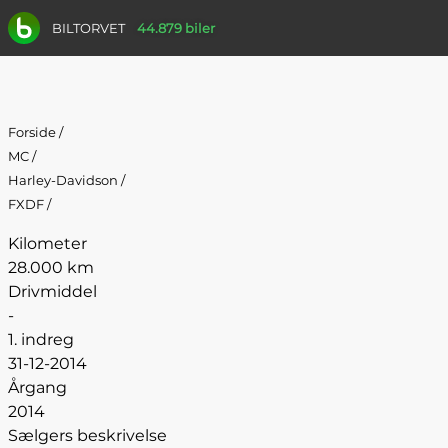
BILTORVET
44.879 biler
Forside
/
MC
/
Harley-Davidson
/
FXDF
/
Kilometer
28.000 km
Drivmiddel
-
1. indreg
31-12-2014
Årgang
2014
Sælgers beskrivelse