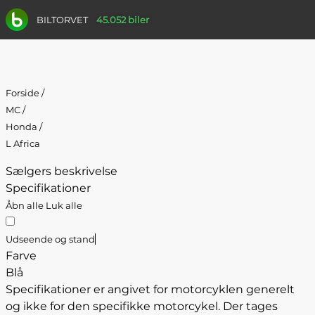
BILTORVET
45.052 biler
Forside
/
MC
/
Honda
/
L Africa
Sælgers beskrivelse
Specifikationer
Åbn alle
Luk alle
Udseende og stand
Farve
Blå
Specifikationer er angivet for motorcyklen generelt
og ikke for den specifikke motorcykel. Der tages