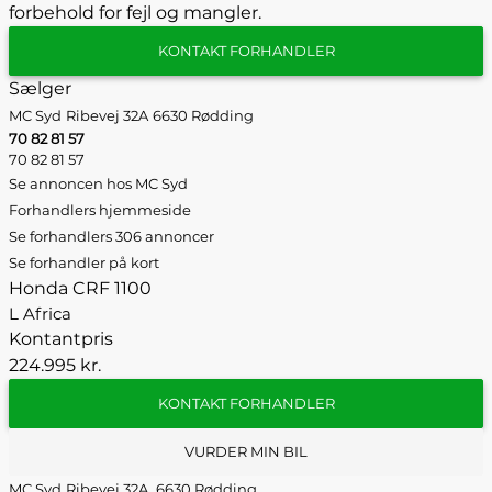
forbehold for fejl og mangler.
KONTAKT FORHANDLER
Sælger
MC Syd
Ribevej 32A
6630 Rødding
70 82 81 57
70 82 81 57
Se annoncen hos MC Syd
Forhandlers hjemmeside
Se forhandlers 306 annoncer
Se forhandler på kort
Honda CRF 1100
L Africa
Kontantpris
224.995 kr.
KONTAKT FORHANDLER
VURDER MIN BIL
MC Syd
Ribevej 32A,
6630 Rødding