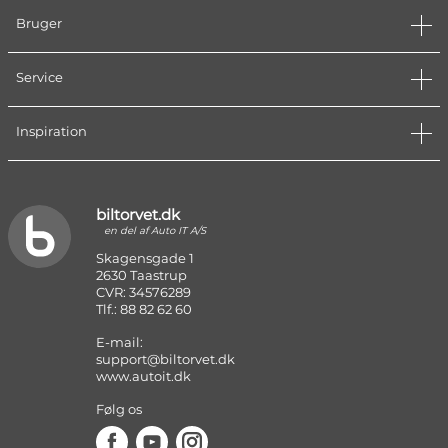
Bruger
Service
Inspiration
biltorvet.dk
en del af Auto IT A/S
Skagensgade 1
2630 Taastrup
CVR: 34576289
Tlf.: 88 82 62 60
E-mail:
support@biltorvet.dk
www.autoit.dk
Følg os