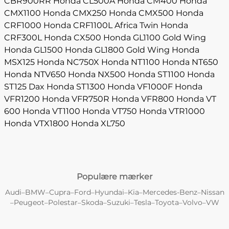
CBR900RR
Honda CL500A
Honda CM400
Honda
CMX1100
Honda CMX250
Honda CMX500
Honda
CRF1000
Honda CRF1100L Africa Twin
Honda
CRF300L
Honda CX500
Honda GL1100 Gold Wing
Honda GL1500
Honda GL1800 Gold Wing
Honda
MSX125
Honda NC750X
Honda NT1100
Honda NT650
Honda NTV650
Honda NX500
Honda ST1100
Honda
ST125 Dax
Honda ST1300
Honda VF1000F
Honda
VFR1200
Honda VFR750R
Honda VFR800
Honda VT
600
Honda VT1100
Honda VT750
Honda VTR1000
Honda VTX1800
Honda XL750
Populære mærker
Audi
BMW
Cupra
Ford
Hyundai
Kia
Mercedes-Benz
Nissan
–
–
–
–
–
–
–
Peugeot
Polestar
Skoda
Suzuki
Tesla
Toyota
Volvo
VW
–
–
–
–
–
–
–
–