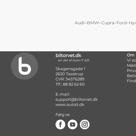
–
–
–
–
Audi
BMW
Cupra
Ford
Hy
biltorvet.dk
Om
Vi s
en del af Auto IT A/S
Mød
Skagensgade 1
Priv
2630 Taastrup
Beti
CVR: 34576289
Find
Tlf.: 88 82 62 60
E-mail:
support@biltorvet.dk
www.autoit.dk
Følg os