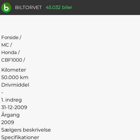
BILTORVET
45.032 biler
Forside
/
MC
/
Honda
/
CBF1000
/
Kilometer
50.000 km
Drivmiddel
-
1. indreg
31-12-2009
Årgang
2009
Sælgers beskrivelse
Specifikationer