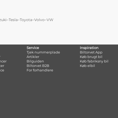
–
–
–
–
zuki
Tesla
Toyota
Volvo
VW
Service
Inspiration
Tjek nummerplade
Biltorvet App
r
Artikler
Køb brugt bil
ncer
Bilguiden
Køb fabriksny bil
cer
Biltorvet B2B
Køb elbil
nce
For forhandlere