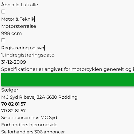
Åbn alle
Luk alle
Motor & Teknik
Motorstørrelse
998 ccm
Registrering og syn
1. indregistreringsdato
31-12-2009
Specifikationer er angivet for motorcyklen generelt og i
Sælger
MC Syd
Ribevej 32A
6630 Rødding
70 82 81 57
70 82 81 57
Se annoncen hos MC Syd
Forhandlers hjemmeside
Se forhandlers 306 annoncer