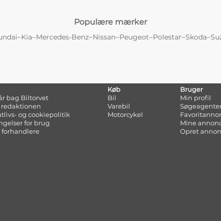
Populære mærker
–
–
–
–
–
–
–
undai
Kia
Mercedes-Benz
Nissan
Peugeot
Polestar
Skoda
Su
Køb
Bruger
tår bag Biltorvet
Bil
Min profil
 redaktionen
Varebil
Søgeagente
atlivs- og cookiepolitik
Motorcykel
Favoritanno
ngelser for brug
Mine annon
 forhandlere
Opret anno