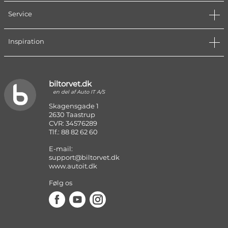
Service
Inspiration
biltorvet.dk
en del af Auto IT A/S
Skagensgade 1
2630 Taastrup
CVR: 34576289
Tlf.: 88 82 62 60
E-mail:
support@biltorvet.dk
www.autoit.dk
Følg os