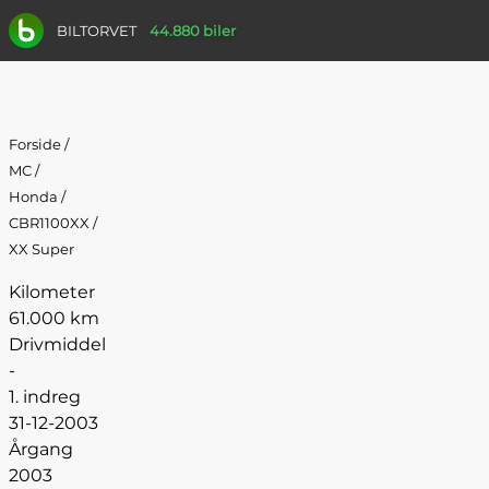
BILTORVET
44.880 biler
Forside
/
MC
/
Honda
/
CBR1100XX
/
XX Super
Kilometer
61.000 km
Drivmiddel
-
1. indreg
31-12-2003
Årgang
2003