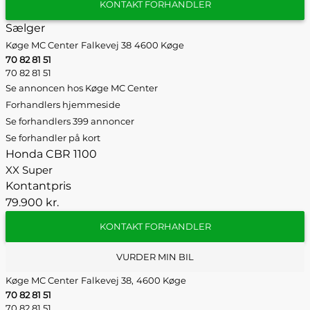
KONTAKT FORHANDLER
Sælger
Køge MC Center
Falkevej 38
4600 Køge
70 82 81 51
70 82 81 51
Se annoncen hos Køge MC Center
Forhandlers hjemmeside
Se forhandlers 399 annoncer
Se forhandler på kort
Honda CBR 1100
XX Super
Kontantpris
79.900 kr.
KONTAKT FORHANDLER
VURDER MIN BIL
Køge MC Center
Falkevej 38,
4600 Køge
70 82 81 51
70 82 81 51