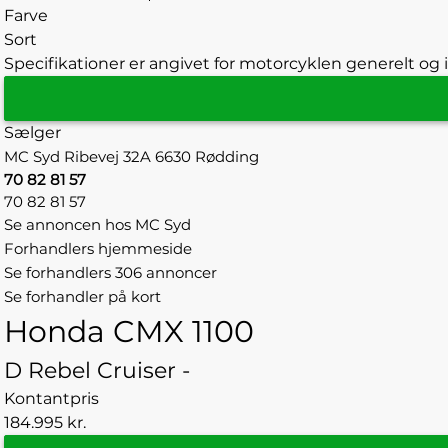
Farve
Sort
Specifikationer er angivet for motorcyklen generelt og i
Sælger
MC Syd
Ribevej 32A
6630 Rødding
70 82 81 57
70 82 81 57
Se annoncen hos MC Syd
Forhandlers hjemmeside
Se forhandlers 306 annoncer
Se forhandler på kort
Honda CMX 1100
D Rebel Cruiser -
Kontantpris
184.995 kr.