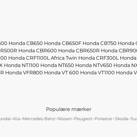
500
Honda CB650
Honda CB650F
Honda CB750
Honda 
BR500R
Honda CBR600
Honda CBR650R
Honda CBR90
000
Honda CRF1100L Africa Twin
Honda CRF300L
Honda
X
Honda NT1100
Honda NT650
Honda NTV650
Honda N
0R
Honda VFR800
Honda VT 600
Honda VT1100
Honda V
Populære mærker
–
–
–
–
–
–
–
undai
Kia
Mercedes-Benz
Nissan
Peugeot
Polestar
Skoda
Su