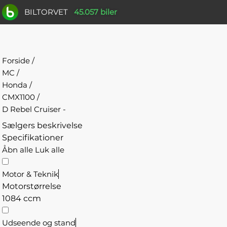
BILTORVET
45.057 biler
Forside
/
MC
/
Honda
/
CMX1100
/
D Rebel Cruiser -
Sælgers beskrivelse
Specifikationer
Åbn alle
Luk alle
Motor & Teknik
Motorstørrelse
1084 ccm
Udseende og stand