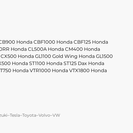
CB900
Honda CBF1000
Honda CBF125
Honda
0RR
Honda CL500A
Honda CM400
Honda
 CX500
Honda GL1100 Gold Wing
Honda GL1500
X500
Honda ST1100
Honda ST125 Dax
Honda
T750
Honda VTR1000
Honda VTX1800
Honda
–
–
–
–
zuki
Tesla
Toyota
Volvo
VW