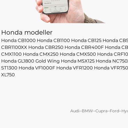
Honda modeller
Honda CB1000
Honda CB1100
Honda CB125
Honda CB
CBR1100XX
Honda CBR250
Honda CBR400F
Honda C
CMX1100
Honda CMX250
Honda CMX500
Honda CRF1
Honda GL1800 Gold Wing
Honda MSX125
Honda NC750
ST1300
Honda VF1000F
Honda VFR1200
Honda VFR75
XL750
–
–
–
–
Audi
BMW
Cupra
Ford
Hy