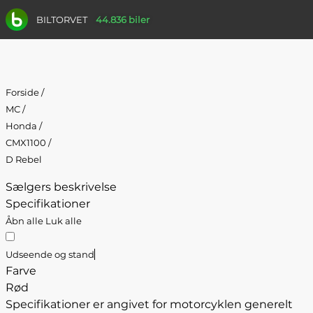
BILTORVET
44.836 biler
Forside
/
MC
/
Honda
/
CMX1100
/
D Rebel
Sælgers beskrivelse
Specifikationer
Åbn alle
Luk alle
Udseende og stand
Farve
Rød
Specifikationer er angivet for motorcyklen generelt