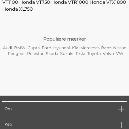
VT1100
Honda VT750
Honda VTR1000
Honda VTX1800
Honda XL750
Populære mærker
Audi
BMW
Cupra
Ford
Hyundai
Kia
Mercedes-Benz
Nissan
–
–
–
–
–
–
–
Peugeot
Polestar
Skoda
Suzuki
Tesla
Toyota
Volvo
VW
–
–
–
–
–
–
–
–
Om
Køb