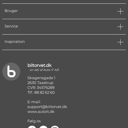
Bruger
Service
Inspiration
biltorvet.dk
en del af Auto IT A/S
Skagensgade 1
2630 Taastrup
CVR: 34576289
Tlf.: 88 82 62 60
E-mail:
support@biltorvet.dk
www.autoit.dk
Følg os