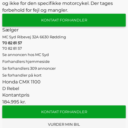
og ikke for den specifikke motorcykel. Der tages
forbehold for fejl og mangler.
KONTAKT FORHANDLER
Sælger
MC Syd
Ribevej 32A
6630 Rødding
70 82 81 57
70 82 81 57
Se annoncen hos MC Syd
Forhandlers hjemmeside
Se forhandlers 309 annoncer
Se forhandler på kort
Honda CMX 1100
D Rebel
Kontantpris
184.995 kr.
KONTAKT FORHANDLER
VURDER MIN BIL