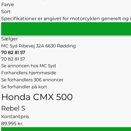
Farve
Sort
Specifikationer er angivet for motorcyklen generelt og i
Sælger
MC Syd
Ribevej 32A
6630 Rødding
70 82 81 57
70 82 81 57
Se annoncen hos MC Syd
Forhandlers hjemmeside
Se forhandlers 306 annoncer
Se forhandler på kort
Honda CMX 500
Rebel S
Kontantpris
89.995 kr.