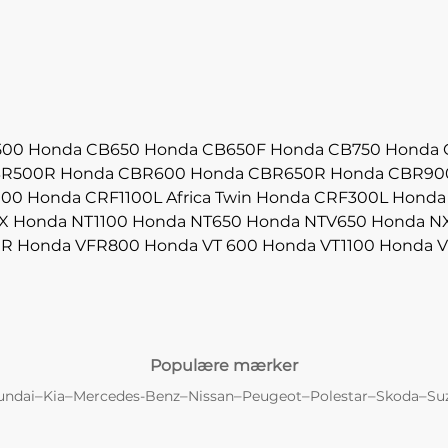
500
Honda CB650
Honda CB650F
Honda CB750
Honda 
BR500R
Honda CBR600
Honda CBR650R
Honda CBR90
000
Honda CRF1100L Africa Twin
Honda CRF300L
Honda
X
Honda NT1100
Honda NT650
Honda NTV650
Honda N
0R
Honda VFR800
Honda VT 600
Honda VT1100
Honda V
Populære mærker
–
–
–
–
–
–
–
undai
Kia
Mercedes-Benz
Nissan
Peugeot
Polestar
Skoda
Su