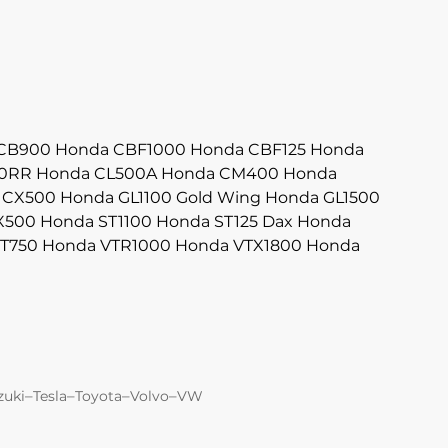
CB900
Honda CBF1000
Honda CBF125
Honda
0RR
Honda CL500A
Honda CM400
Honda
 CX500
Honda GL1100 Gold Wing
Honda GL1500
X500
Honda ST1100
Honda ST125 Dax
Honda
T750
Honda VTR1000
Honda VTX1800
Honda
–
–
–
–
zuki
Tesla
Toyota
Volvo
VW