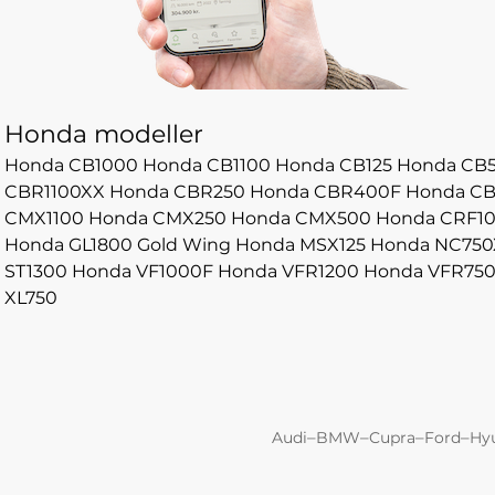
Honda modeller
Honda CB1000
Honda CB1100
Honda CB125
Honda CB
CBR1100XX
Honda CBR250
Honda CBR400F
Honda C
CMX1100
Honda CMX250
Honda CMX500
Honda CRF1
Honda GL1800 Gold Wing
Honda MSX125
Honda NC750
ST1300
Honda VF1000F
Honda VFR1200
Honda VFR75
XL750
–
–
–
–
Audi
BMW
Cupra
Ford
Hy