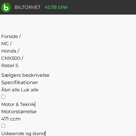
BILTORVET
45.118 biler
Forside
/
MC
/
Honda
/
CMX500
/
Rebel S
Sælgers beskrivelse
Specifikationer
Åbn alle
Luk alle
Motor & Teknik
Motorstørrelse
471 ccm
Udseende og stand