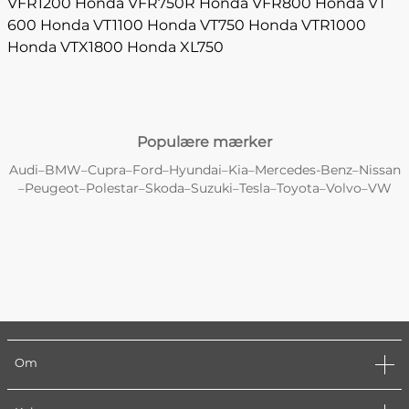
VFR1200
Honda VFR750R
Honda VFR800
Honda VT
600
Honda VT1100
Honda VT750
Honda VTR1000
Honda VTX1800
Honda XL750
Populære mærker
Audi
BMW
Cupra
Ford
Hyundai
Kia
Mercedes-Benz
Nissan
–
–
–
–
–
–
–
Peugeot
Polestar
Skoda
Suzuki
Tesla
Toyota
Volvo
VW
–
–
–
–
–
–
–
–
Om