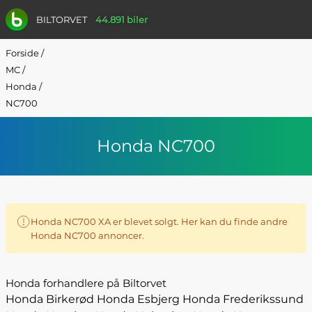
BILTORVET
44.891 biler
Forside
/
MC
/
Honda
/
NC700
Honda NC700
Honda NC700 XA er blevet solgt. Her kan du finde andre
Honda NC700 annoncer.
Honda forhandlere på Biltorvet
Honda Birkerød
Honda Esbjerg
Honda Frederikssund