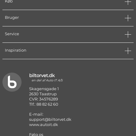
Køb
Bruger
Service
Inspiration
biltorvet.dk
en del af Auto IT A/S
Skagensgade 1
2630 Taastrup
CVR: 34576289
Tlf.: 88 82 62 60
E-mail:
support@biltorvet.dk
www.autoit.dk
Følg os