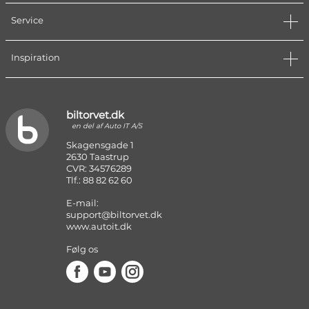
Service
Inspiration
biltorvet.dk
en del af Auto IT A/S
Skagensgade 1
2630 Taastrup
CVR: 34576289
Tlf.: 88 82 62 60
E-mail:
support@biltorvet.dk
www.autoit.dk
Følg os