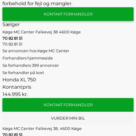
forbehold for fejl og mangler.
KONTAKT FORHANDLER
Sælger
Køge MC Center
Falkevej 38
4600 Køge
70 82 81 51
70 82 81 51
Se annoncen hos Køge MC Center
Forhandlers hjemmeside
Se forhandlers 399 annoncer
Se forhandler på kort
Honda XL 750
Kontantpris
144.995 kr.
KONTAKT FORHANDLER
VURDER MIN BIL
Køge MC Center
Falkevej 38,
4600 Køge
70 82 81 51