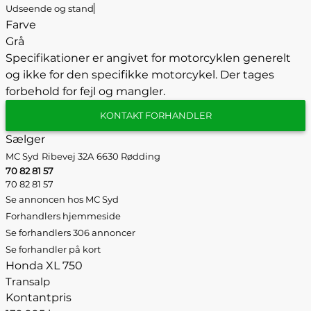
Udseende og stand
Farve
Grå
Specifikationer er angivet for motorcyklen generelt
og ikke for den specifikke motorcykel. Der tages
forbehold for fejl og mangler.
KONTAKT FORHANDLER
Sælger
MC Syd
Ribevej 32A
6630 Rødding
70 82 81 57
70 82 81 57
Se annoncen hos MC Syd
Forhandlers hjemmeside
Se forhandlers 306 annoncer
Se forhandler på kort
Honda XL 750
Transalp
Kontantpris