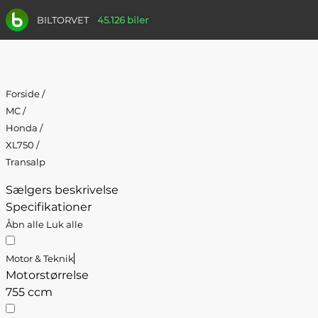
BILTORVET
45.126 biler
Forside
/
MC
/
Honda
/
XL750
/
Transalp
Sælgers beskrivelse
Specifikationer
Åbn alle
Luk alle
Motor & Teknik
Motorstørrelse
755 ccm