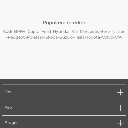
Populære mærker
Audi
BMW
Cupra
Ford
Hyundai
Kia
Mercedes-Benz
Nissan
–
–
–
–
–
–
–
Peugeot
Polestar
Skoda
Suzuki
Tesla
Toyota
Volvo
VW
–
–
–
–
–
–
–
–
Om
Køb
Bruger