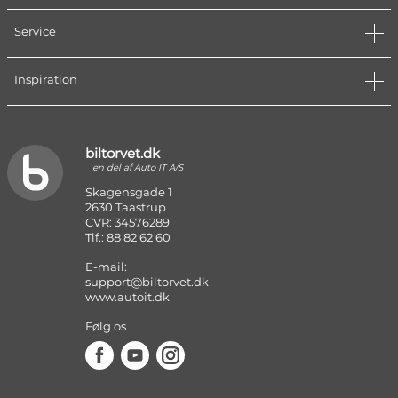
Service
Inspiration
biltorvet.dk
en del af Auto IT A/S
Skagensgade 1
2630 Taastrup
CVR: 34576289
Tlf.: 88 82 62 60
E-mail:
support@biltorvet.dk
www.autoit.dk
Følg os