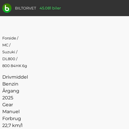
BILTORVET
45.081 biler
Forside
/
MC
/
Suzuki
/
DL800
/
800 84HK 6g
Drivmiddel
Benzin
Årgang
2025
Gear
Manuel
Forbrug
22,7 km/l