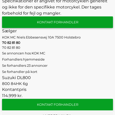
Specifikationer er angivet for motorcyklen generelt
og ikke for den specifikke motorcykel. Der tages
forbehold for fejl og mangler.
KONTAKT FORHANDLER
Sælger
KOK MC
Niels Ebbesensvej 10A
7500 Holstebro
70 82 81 80
70 82 81 80
Se annoncen hos KOK MC
Forhandlers hjemmeside
Se forhandlers 23 annoncer
Se forhandler på kort
Suzuki DL800
800 84HK 6g
Kontantpris
114.999 kr.
KONTAKT FORHANDLER