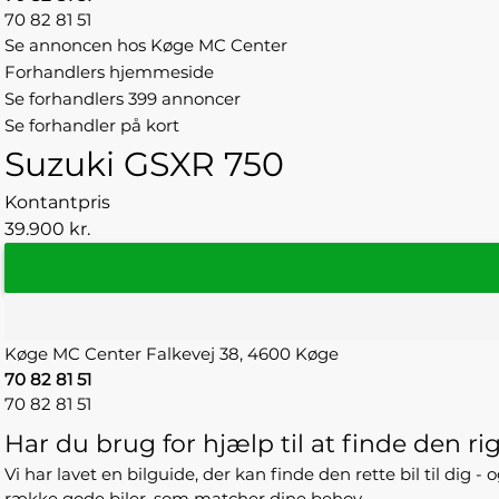
70 82 81 51
Se annoncen hos Køge MC Center
Forhandlers hjemmeside
Se forhandlers 399 annoncer
Se forhandler på kort
Suzuki GSXR 750
Kontantpris
39.900 kr.
Køge MC Center
Falkevej 38,
4600 Køge
70 82 81 51
70 82 81 51
Har du brug for hjælp til at finde den rig
Vi har lavet en bilguide, der kan finde den rette bil til dig 
række gode biler, som matcher dine behov.