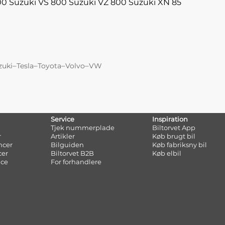
00
Suzuki VS 800
Suzuki VZ 800
Suzuki XN 85
–
–
–
–
zuki
Tesla
Toyota
Volvo
VW
Service
Inspiration
Tjek nummerplade
Biltorvet App
r
Artikler
Køb brugt bil
ncer
Bilguiden
Køb fabriksny bil
cer
Biltorvet B2B
Køb elbil
nce
For forhandlere