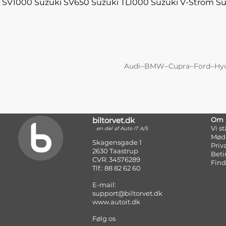
SV1000
Suzuki SV650
Suzuki TL1000
Suzuki V-Strom
Su
–
–
–
–
Audi
BMW
Cupra
Ford
Hy
biltorvet.dk
Om
Vi s
en del af Auto IT A/S
Mød
Skagensgade 1
Priv
2630 Taastrup
Beti
CVR: 34576289
Find
Tlf.: 88 82 62 60
E-mail:
support@biltorvet.dk
www.autoit.dk
Følg os