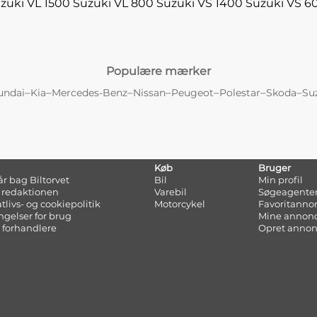
zuki VL 1500
Suzuki VL 800
Suzuki VS 1400
Suzuki VS 6
Populære mærker
–
–
–
–
–
–
–
undai
Kia
Mercedes-Benz
Nissan
Peugeot
Polestar
Skoda
Su
Køb
Bruger
tår bag Biltorvet
Bil
Min profil
 redaktionen
Varebil
Søgeagente
atlivs- og cookiepolitik
Motorcykel
Favoritanno
ngelser for brug
Mine annon
 forhandlere
Opret anno