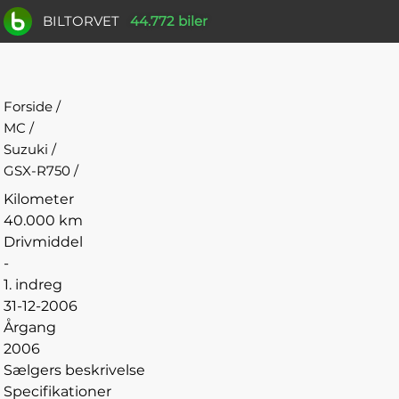
BILTORVET
44.772 biler
Forside
/
MC
/
Suzuki
/
GSX-R750
/
Kilometer
40.000 km
Drivmiddel
-
1. indreg
31-12-2006
Årgang
2006
Sælgers beskrivelse
Specifikationer