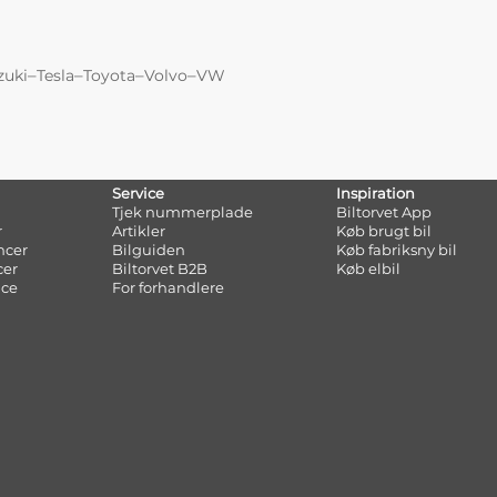
–
–
–
–
zuki
Tesla
Toyota
Volvo
VW
Service
Inspiration
Tjek nummerplade
Biltorvet App
r
Artikler
Køb brugt bil
ncer
Bilguiden
Køb fabriksny bil
cer
Biltorvet B2B
Køb elbil
nce
For forhandlere