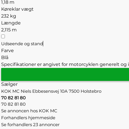
1,18 m
Køreklar vægt
232 kg
Længde
2,115 m
Udseende og stand
Farve
Blå
Specifikationer er angivet for motorcyklen generelt og i
Sælger
KOK MC
Niels Ebbesensvej 10A
7500 Holstebro
70 82 81 80
70 82 81 80
Se annoncen hos KOK MC
Forhandlers hjemmeside
Se forhandlers 23 annoncer