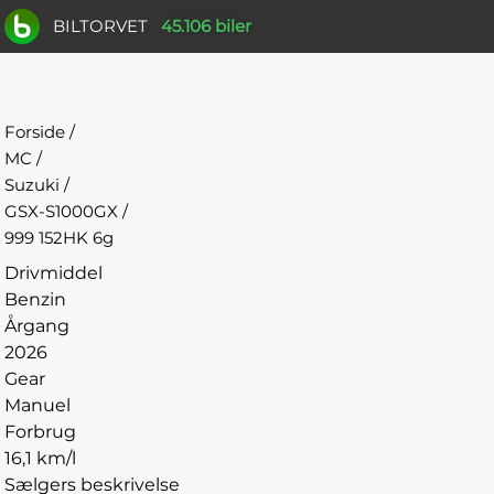
BILTORVET
45.106 biler
Forside
/
MC
/
Suzuki
/
GSX-S1000GX
/
999 152HK 6g
Drivmiddel
Benzin
Årgang
2026
Gear
Manuel
Forbrug
16,1 km/l
Sælgers beskrivelse