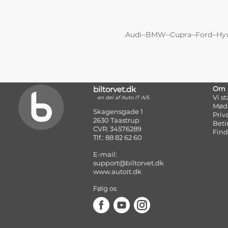
–
–
–
–
Audi
BMW
Cupra
Ford
Hy
biltorvet.dk
Om
Vi s
en del af Auto IT A/S
Mød
Skagensgade 1
Priv
2630 Taastrup
Beti
CVR: 34576289
Find
Tlf.: 88 82 62 60
E-mail:
support@biltorvet.dk
www.autoit.dk
Følg os