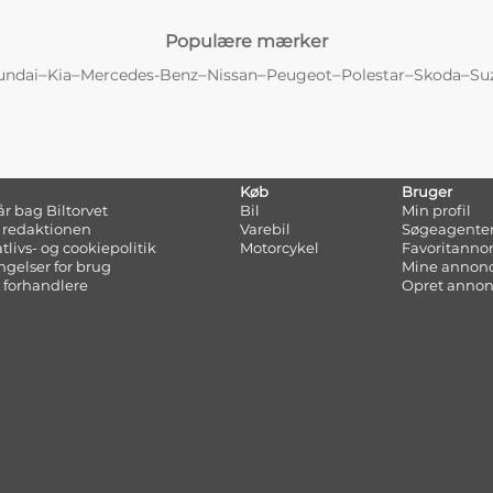
Populære mærker
–
–
–
–
–
–
–
undai
Kia
Mercedes-Benz
Nissan
Peugeot
Polestar
Skoda
Su
Køb
Bruger
tår bag Biltorvet
Bil
Min profil
 redaktionen
Varebil
Søgeagente
atlivs- og cookiepolitik
Motorcykel
Favoritanno
ngelser for brug
Mine annon
 forhandlere
Opret anno