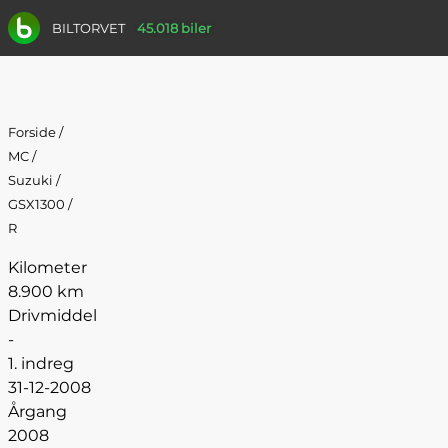
BILTORVET
45.018 biler
Forside
/
MC
/
Suzuki
/
GSX1300
/
R
Kilometer
8.900 km
Drivmiddel
-
1. indreg
31-12-2008
Årgang
2008