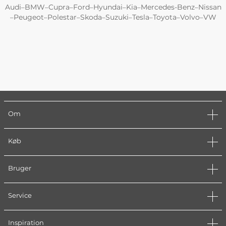
Audi
BMW
Cupra
Ford
Hyundai
Kia
Mercedes-Benz
Nissan
–
–
–
–
–
–
–
Peugeot
Polestar
Skoda
Suzuki
Tesla
Toyota
Volvo
VW
–
–
–
–
–
–
–
–
Om
Køb
Bruger
Service
Inspiration