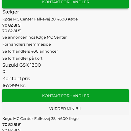
KONTAKT FORHANDLER
Sælger
Køge MC Center
Falkevej 38
4600 Køge
70 82 81 51
70 82 81 51
Se annoncen hos Køge MC Center
Forhandlers hjemmeside
Se forhandlers 400 annoncer
Se forhandler på kort
Suzuki GSX 1300
R
Kontantpris
167.899 kr.
KONTAKT FORHANDLER
VURDER MIN BIL
Køge MC Center
Falkevej 38,
4600 Køge
70 82 81 51
70 82 81 51