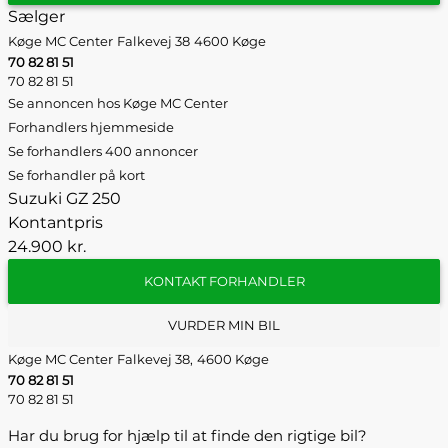
Sælger
Køge MC Center
Falkevej 38
4600 Køge
70 82 81 51
70 82 81 51
Se annoncen hos Køge MC Center
Forhandlers hjemmeside
Se forhandlers 400 annoncer
Se forhandler på kort
Suzuki GZ 250
Kontantpris
24.900 kr.
KONTAKT FORHANDLER
VURDER MIN BIL
Køge MC Center
Falkevej 38,
4600 Køge
70 82 81 51
70 82 81 51
Har du brug for hjælp til at finde den rigtige bil?