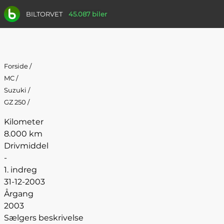
BILTORVET
45.087 biler
Forside
/
MC
/
Suzuki
/
GZ 250
/
Kilometer
8.000 km
Drivmiddel
-
1. indreg
31-12-2003
Årgang
2003
Sælgers beskrivelse