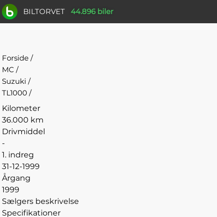
BILTORVET
44.896 biler
Forside
/
MC
/
Suzuki
/
TL1000
/
Kilometer
36.000 km
Drivmiddel
-
1. indreg
31-12-1999
Årgang
1999
Sælgers beskrivelse
Specifikationer