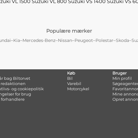
zuki VL 1500
Suzuki VL 800
Suzuki VS 1400
Suzuki VS 6
Populære mærker
–
–
–
–
–
–
–
undai
Kia
Mercedes-Benz
Nissan
Peugeot
Polestar
Skoda
Su
Køb
Bruger
tår bag Biltorvet
Bil
Min profil
 redaktionen
Varebil
Søgeagente
atlivs- og cookiepolitik
Motorcykel
Favoritanno
ngelser for brug
Mine annon
 forhandlere
Opret anno