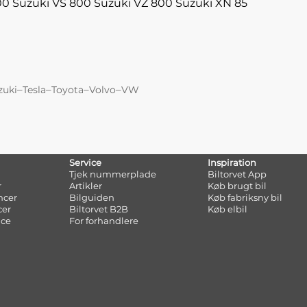
00
Suzuki VS 800
Suzuki VZ 800
Suzuki XN 85
–
–
–
–
zuki
Tesla
Toyota
Volvo
VW
Service
Inspiration
Tjek nummerplade
Biltorvet App
r
Artikler
Køb brugt bil
ncer
Bilguiden
Køb fabriksny bil
cer
Biltorvet B2B
Køb elbil
nce
For forhandlere