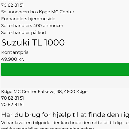
70 82 81 51
Se annoncen hos Køge MC Center
Forhandlers hjemmeside
Se forhandlers 400 annoncer
Se forhandler på kort
Suzuki TL 1000
Kontantpris
49.900 kr.
Køge MC Center
Falkevej 38,
4600 Køge
70 82 81 51
70 82 81 51
Har du brug for hjælp til at finde den rig
Vi har lavet en bilguide, der kan finde den rette bil til dig 
række gode biler, som matcher dine behov.