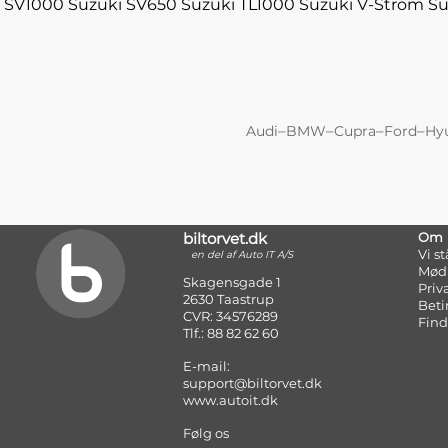
SV1000
Suzuki SV650
Suzuki TL1000
Suzuki V-Strom
Su
–
–
–
–
Audi
BMW
Cupra
Ford
Hy
biltorvet.dk
Om
Vi s
en del af Auto IT A/S
Mød
Skagensgade 1
Priv
2630 Taastrup
Beti
CVR: 34576289
Find
Tlf.: 88 82 62 60
E-mail:
support@biltorvet.dk
www.autoit.dk
Følg os