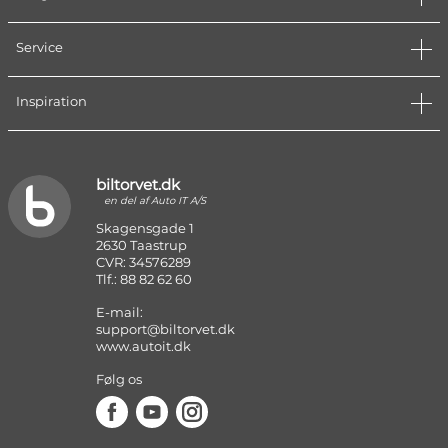
Service
Inspiration
biltorvet.dk
en del af Auto IT A/S
Skagensgade 1
2630 Taastrup
CVR: 34576289
Tlf.: 88 82 62 60
E-mail:
support@biltorvet.dk
www.autoit.dk
Følg os