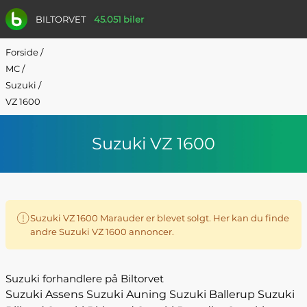
BILTORVET
45.051 biler
Forside
/
MC
/
Suzuki
/
VZ 1600
Suzuki VZ 1600
Suzuki VZ 1600 Marauder er blevet solgt. Her kan du finde
andre Suzuki VZ 1600 annoncer.
Suzuki forhandlere på Biltorvet
Suzuki Assens
Suzuki Auning
Suzuki Ballerup
Suzuki