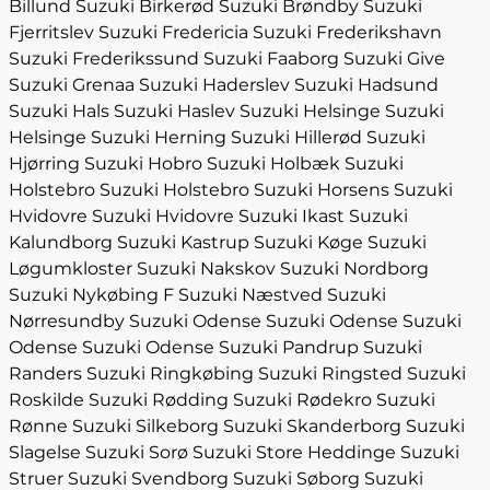
Billund
Suzuki Birkerød
Suzuki Brøndby
Suzuki
Fjerritslev
Suzuki Fredericia
Suzuki Frederikshavn
Suzuki Frederikssund
Suzuki Faaborg
Suzuki Give
Suzuki Grenaa
Suzuki Haderslev
Suzuki Hadsund
Suzuki Hals
Suzuki Haslev
Suzuki Helsinge
Suzuki
Helsinge
Suzuki Herning
Suzuki Hillerød
Suzuki
Hjørring
Suzuki Hobro
Suzuki Holbæk
Suzuki
Holstebro
Suzuki Holstebro
Suzuki Horsens
Suzuki
Hvidovre
Suzuki Hvidovre
Suzuki Ikast
Suzuki
Kalundborg
Suzuki Kastrup
Suzuki Køge
Suzuki
Løgumkloster
Suzuki Nakskov
Suzuki Nordborg
Suzuki Nykøbing F
Suzuki Næstved
Suzuki
Nørresundby
Suzuki Odense
Suzuki Odense
Suzuki
Odense
Suzuki Odense
Suzuki Pandrup
Suzuki
Randers
Suzuki Ringkøbing
Suzuki Ringsted
Suzuki
Roskilde
Suzuki Rødding
Suzuki Rødekro
Suzuki
Rønne
Suzuki Silkeborg
Suzuki Skanderborg
Suzuki
Slagelse
Suzuki Sorø
Suzuki Store Heddinge
Suzuki
Struer
Suzuki Svendborg
Suzuki Søborg
Suzuki