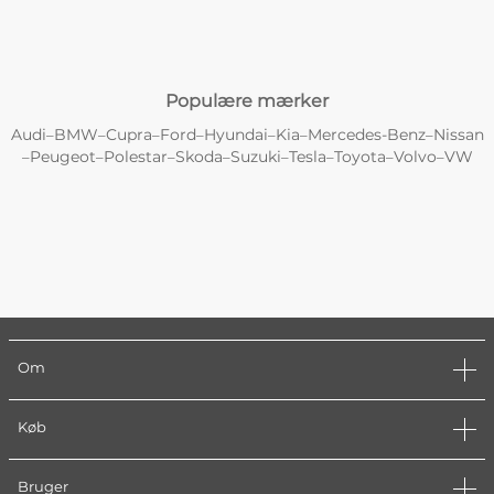
Populære mærker
Audi
BMW
Cupra
Ford
Hyundai
Kia
Mercedes-Benz
Nissan
–
–
–
–
–
–
–
Peugeot
Polestar
Skoda
Suzuki
Tesla
Toyota
Volvo
VW
–
–
–
–
–
–
–
–
Om
Køb
Bruger