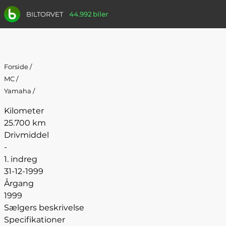
BILTORVET
44.992 biler
Forside
/
MC
/
Yamaha
/
Kilometer
25.700 km
Drivmiddel
-
1. indreg
31-12-1999
Årgang
1999
Sælgers beskrivelse
Specifikationer