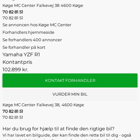
Køge MC Center
Falkevej 38
4600 Køge
70 82 81 51
70 82 81 51
Se annoncen hos Køge MC Center
Forhandlers hjemmeside
Se forhandlers 400 annoncer
Se forhandler på kort
Yamaha YZF R1
Kontantpris
102.899 kr.
KONTAKT FORHANDLER
VURDER MIN BIL
Køge MC Center
Falkevej 38,
4600 Køge
70 82 81 51
70 82 81 51
Har du brug for hjælp til at finde den rigtige bil?
Vi har lavet en bilguide, der kan finde den rette bil til dig - også