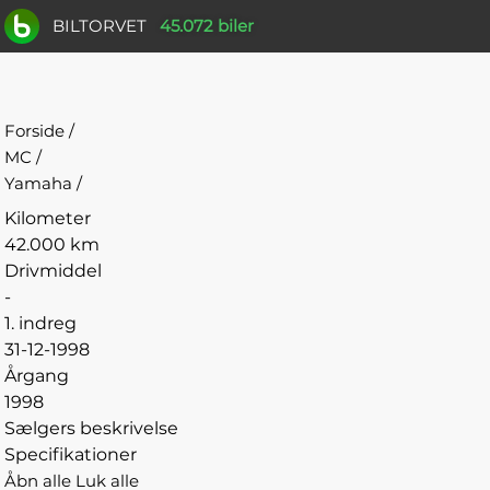
BILTORVET
45.072 biler
Forside
/
MC
/
Yamaha
/
Kilometer
42.000 km
Drivmiddel
-
1. indreg
31-12-1998
Årgang
1998
Sælgers beskrivelse
Specifikationer
Åbn alle
Luk alle