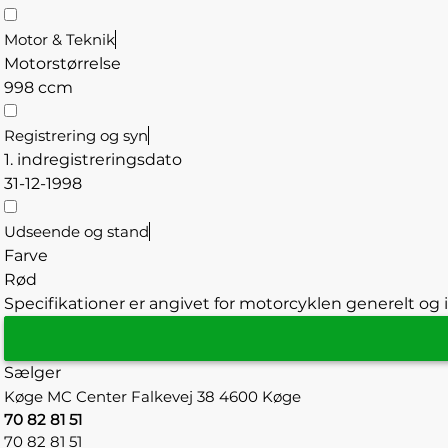
Motor & Teknik
Motorstørrelse
998 ccm
Registrering og syn
1. indregistreringsdato
31-12-1998
Udseende og stand
Farve
Rød
Specifikationer er angivet for motorcyklen generelt og i
Sælger
Køge MC Center
Falkevej 38
4600 Køge
70 82 81 51
70 82 81 51