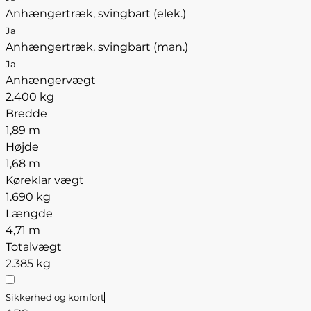
Anhængertræk, svingbart (elek.)
Ja
Anhængertræk, svingbart (man.)
Ja
Anhængervægt
2.400 kg
Bredde
1,89 m
Højde
1,68 m
Køreklar vægt
1.690 kg
Længde
4,71 m
Totalvægt
2.385 kg
Sikkerhed og komfort