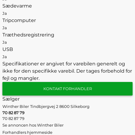
Sædevarme
Ja
Tripcomputer
Ja
Træthedsregistrering
Ja
USB
Ja
Specifikationer er angivet for varebilen generelt og
ikke for den specifikke varebil. Der tages forbehold for
fejl og mangler.
KONTAKT FORHANDLER
Sælger
Winther Biler
Tindbjergvej 2
8600 Silkeborg
70 82 87 79
70 82 87 79
Se annoncen hos Winther Biler
Forhandlers hjemmeside