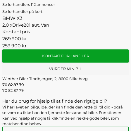
Se forhandlers 112 annoncer
Se forhandler på kort
BMW X3
2,0 xDrive20i aut. Van
Kontantpris
269.900 kr.
259.900 kr.
KONTAKT FORHANDLER
VURDER MIN BIL
Winther Biler
Tindbjergvej 2,
8600 Silkeborg
70 82 87 79
70 82 87 79
Har du brug for hjælp til at finde den rigtige bil?
Vi har lavet en bilguide, der kan finde den rette bil til dig - også
selvom du ikke har den fjerneste forstand på biler. Funktionen
kan ved hjælp af nogle få klik finde en række gode biler, som
matcher dine behov.