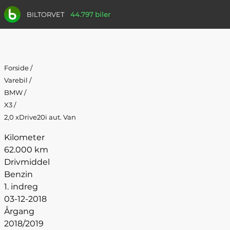
BILTORVET
44.797 biler
Forside
/
Varebil
/
BMW
/
X3
/
2,0 xDrive20i aut. Van
Kilometer
62.000 km
Drivmiddel
Benzin
1. indreg
03-12-2018
Årgang
2018/2019