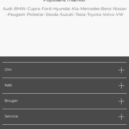
Audi
BMW
Cupra
Ford
Hyundai
Kia
Mercedes-Benz
Nissan
–
–
–
–
–
–
–
Peugeot
Polestar
Skoda
Suzuki
Tesla
Toyota
Volvo
VW
–
–
–
–
–
–
–
–
Om
Køb
Bruger
Service