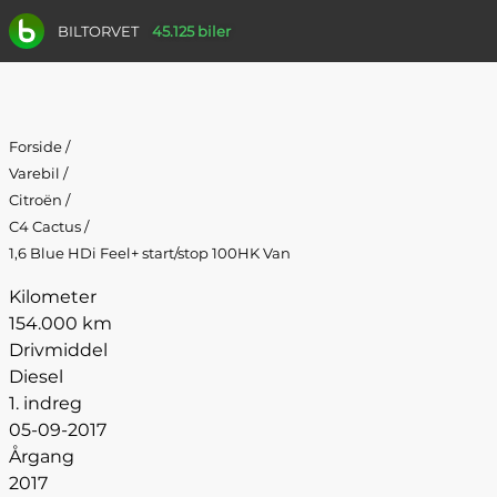
BILTORVET
45.125 biler
Forside
/
Varebil
/
Citroën
/
C4 Cactus
/
1,6 Blue HDi Feel+ start/stop 100HK Van
Kilometer
154.000 km
Drivmiddel
Diesel
1. indreg
05-09-2017
Årgang
2017