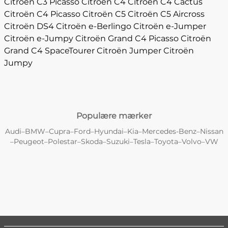
Citroën C3 Picasso
Citroën C4
Citroën C4 Cactus
Citroën C4 Picasso
Citroën C5
Citroën C5 Aircross
Citroën DS4
Citroën e-Berlingo
Citroën e-Jumper
Citroën e-Jumpy
Citroën Grand C4 Picasso
Citroën
Grand C4 SpaceTourer
Citroën Jumper
Citroën
Jumpy
Populære mærker
Audi
BMW
Cupra
Ford
Hyundai
Kia
Mercedes-Benz
Nissan
–
–
–
–
–
–
–
Peugeot
Polestar
Skoda
Suzuki
Tesla
Toyota
Volvo
VW
–
–
–
–
–
–
–
–