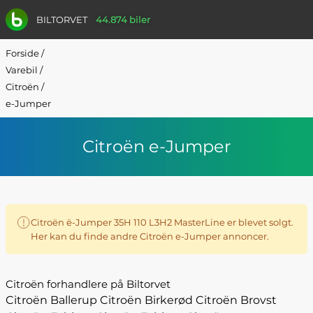
BILTORVET
44.874 biler
Forside
/
Varebil
/
Citroën
/
e-Jumper
Citroën e-Jumper
Citroën ë-Jumper 35H 110 L3H2 MasterLine er blevet solgt.
Her kan du finde andre Citroën e-Jumper annoncer.
Citroën forhandlere på Biltorvet
Citroën Ballerup
Citroën Birkerød
Citroën Brovst