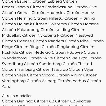
Citroën Esbjerg
Citroën Esbjerg
Citroën
Frederikshavn
Citroën Frederikssund
Citroën Give
Citroën Grenaa
Citroën Haderslev
Citroën Herlev
Citroën Herning
Citroën Hillerød
Citroën Hjørring
Citroën Holbæk
Citroën Holstebro
Citroën Horsens
Citroën Kalundborg
Citroën Kolding
Citroën
Middelfart
Citroën Nykøbing F
Citroën Næstved
Citroën Odense
Citroën Randers
Citroën Ribe
Citroën
Ringe
Citroën Ringe
Citroën Ringkøbing
Citroën
Roskilde
Citroën Rødekro
Citroën Rødovre
Citroën
Skanderborg
Citroën Skive
Citroën Skælskør
Citroën
Svendborg
Citroën Sønderborg
Citroën Thisted
Citroën Tranbjerg
Citroën Taastrup
Citroën Vejen
Citroën Vejle
Citroën Viborg
Citroën Virum
Citroën
Vordingborg
Citroën Aalborg
Citroën Aarhus
Citroën
Aars
Citroën modeller
Citroën Berlingo
Citroën C3
Citroën C3 Aircross