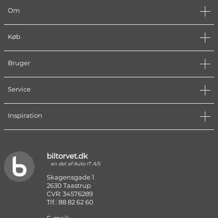
Om
Køb
Bruger
Service
Inspiration
biltorvet.dk
en del af Auto IT A/S
Skagensgade 1
2630 Taastrup
CVR: 34576289
Tlf.: 88 82 62 60