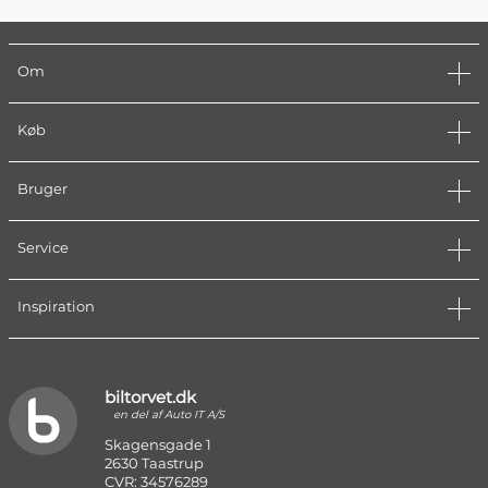
Om
Køb
Bruger
Service
Inspiration
biltorvet.dk
en del af Auto IT A/S
Skagensgade 1
2630 Taastrup
CVR: 34576289