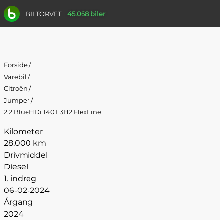
BILTORVET
45.068 biler
Forside
/
Varebil
/
Citroën
/
Jumper
/
2,2 BlueHDi 140 L3H2 FlexLine
Kilometer
28.000 km
Drivmiddel
Diesel
1. indreg
06-02-2024
Årgang
2024