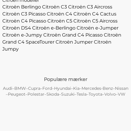
Citroën modeller
Citroën Berlingo
Citroën C3
Citroën C3 Aircross
Citroën C3 Picasso
Citroën C4
Citroën C4 Cactus
Citroën C4 Picasso
Citroën C5
Citroën C5 Aircross
Citroën DS4
Citroën e-Berlingo
Citroën e-Jumper
Citroën e-Jumpy
Citroën Grand C4 Picasso
Citroën
Grand C4 SpaceTourer
Citroën Jumper
Citroën
Jumpy
Populære mærker
Audi
BMW
Cupra
Ford
Hyundai
Kia
Mercedes-Benz
Nissan
–
–
–
–
–
–
–
Peugeot
Polestar
Skoda
Suzuki
Tesla
Toyota
Volvo
VW
–
–
–
–
–
–
–
–